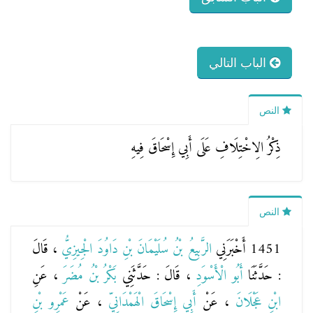
الباب التالي
النص
ذِكْرُ الِاخْتِلَافِ عَلَى أَبِي إِسْحَاقَ فِيهِ
النص
1451 أَخْبَرَنِي
الرَّبِيعُ بْنُ سُلَيْمَانَ بْنِ دَاوُدَ الْجِيزِيُّ
، قَالَ
: حَدَّثَنَا
أَبُو الْأَسْوَدِ
، قَالَ : حَدَّثَنِي
بَكْرُ بْنُ مُضَرَ
، عَنِ
ابْنِ عَجْلَانَ
، عَنْ
أَبِي إِسْحَاقَ الْهَمْدَانِيِّ
، عَنْ
عَمْرِو بْنِ