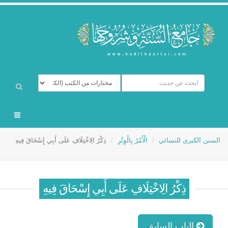
السنن الكبرى للنسائي
الْأَمْرُ بِالْوِتْرِ
ذِكْرُ الِاخْتِلَافِ عَلَى أَبِي إِسْحَاقَ فِيهِ
ذِكْرُ الِاخْتِلَافِ عَلَى أَبِي إِسْحَاقَ فِيهِ
الباب السابق