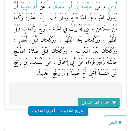
أَوْسٍ
، عَنْ
عَنْبَسَةَ بْنِ أَبِي سُفْيَانَ
، عَنْ
أُمِّ حَبِيبَةَ
أَنَّ
رَسُولَ اللَّهِ صَلَّى اللَّهُ عَلَيْهِ وَسَلَّمَ قَالَ : ثِنْتَا عَشْرَةَ رَكْعَةً
مَنْ صَلَّاهُنَّ ، بُنِيَ لَهُ بَيْتٌ فِي الْجَنَّةِ ، أَرْبَعُ رَكَعَاتٍ قَبْلَ
الظُّهْرِ ، وَرَكْعَتَانِ بَعْدَ الظُّهْرِ ، وَرَكْعَتَانِ قَبْلَ الْعَصْرِ ،
وَرَكْعَتَانِ بَعْدَ الْمَغْرِبِ ، وَرَكْعَتَانِ قَبْلَ صَلَاةِ الصُّبْحِ
خَالَفَهُ زُهَيْرٌ فَرَوَاهُ عَنْ أَبِي إِسْحَاقَ ، عَنِ الْمُسَيَّبِ بْنِ رَافِعٍ
عَنْ عَنْبَسَةَ أَخِي أُمِّ حَبِيبَةَ وَلَمْ يَرْفَعِ الْحَدِيثَ
اخفاء واظهار التشكيل
تخريج الحديث
شروح أخرى للحديث
النص