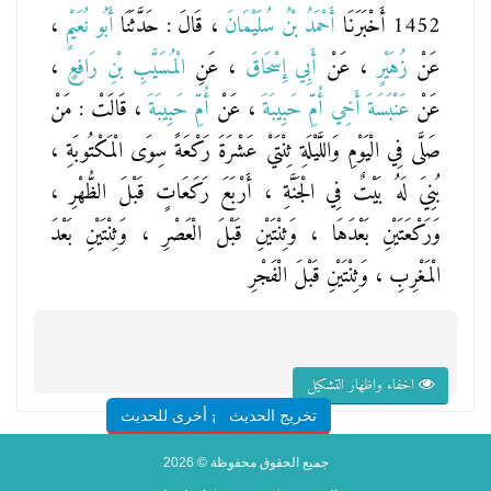
1452 أَخْبَرَنَا
أَحْمَدُ بْنُ سُلَيْمَانَ
، قَالَ : حَدَّثَنَا
أَبُو نُعَيْمٍ
،
عَنْ
زُهَيْرٍ
، عَنْ
أَبِي إِسْحَاقَ
، عَنِ
الْمُسَيَّبِ بْنِ رَافِعٍ
،
عَنْ
عَنْبَسَةَ أَخِي أُمِّ حَبِيبَةَ
، عَنْ
أُمِّ حَبِيبَةَ
، قَالَتْ : مَنْ
صَلَّى فِي الْيَوْمِ وَاللَّيْلَةِ ثِنْتَيْ عَشْرَةَ رَكْعَةً سِوَى الْمَكْتُوبَةِ ،
بُنِيَ لَهُ بَيْتٌ فِي الْجَنَّةِ ، أَرْبَعَ رَكَعَاتٍ قَبْلَ الظُّهْرِ ،
وَرَكْعَتَيْنِ بَعْدَهَا ، وَثِنْتَيْنِ قَبْلَ الْعَصْرِ ، وَثِنْتَيْنِ بَعْدَ
الْمَغْرِبِ ، وَثِنْتَيْنِ قَبْلَ الْفَجْرِ
اخفاء واظهار التشكيل
تخريج الحديث
شروح أخرى للحديث
جميع الحقوق محفوظة © 2026