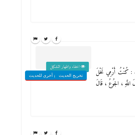
اخفاء واظهار التشكيل
 : كُنْتُ أَرْمِي نَخْلَ
تخريج الحديث
شروح أخرى للحديث
ولَ اللَّهِ ، الجُوعُ ، قَالَ