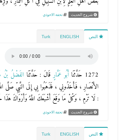
بَعْضُ أَهْلِ العِلْمِ لِابْنِ السَّبِيلِ فِي أَكْلِ الثِّمَارِ ، وَكَرِهَهُ ب
شروح الحديث
تحفة الاحوذي
النص
ENGLISH
Turk
1272 حَدَّثَنَا
أَبُو عَمَّارٍ
قَالَ : حَدَّثَنَا
الفَضْلُ بْنُ
الأَنْصَارِ ، فَأَخَذُونِي ، فَذَهَبُوا بِي إِلَى النَّبِيِّ صَلَّى الل
: لَا تَرْمِ ، وَكُلْ مَا وَقَعَ أَشْبَعَكَ اللَّهُ وَأَرْوَاكَ هَ
شروح الحديث
تحفة الاحوذي
النص
ENGLISH
Turk