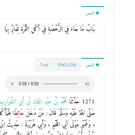
النص
بَابُ مَا جَاءَ فِي الرُّخْصَةِ فِي أَكْلِ الثَّمَرَةِ لِلْمَارِّ بِهَا
النص
ENGLISH
Turk
1271 حَدَّثَنَا
مُحَمَّدُ بْنُ عَبْدِ المَلِكِ بْنِ أَبِي الشَّوَارِ
صَلَّى اللَّهُ عَلَيْهِ وَسَلَّمَ قَالَ : مَنْ دَخَلَ
حَائِطًا
فَلْيَأْكُ
، وَعُمَيْرٍ مَوْلَى آبِي اللَّحْمِ ، وَأَبِي هُرَيْرَةَ : حَدِيثُ ا