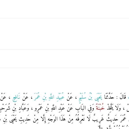
بِ
قَالَ : حَدَّثَنَا
يَحْيَى بْنُ سُلَيْمٍ
، عَنْ
عُبَيْدِ اللَّهِ بْنِ عُمَرَ
، عَنْ
نَافِعٍ
، عَنْ
لْ ، وَلَا يَتَّخِذْ
خُبْنَةً
وَفِي البَابِ عَنْ عَبْدِ اللَّهِ بْنِ عَمْرٍو ، وَعَبَّادِ بْنِ شُرَحْبِ
بْنِ عُمَرَ حَدِيثٌ غَرِيبٌ لَا نَعْرِفُهُ مِنْ هَذَا الوَجْهِ إِلَّا مِنْ حَدِيثِ يَحْيَى بْنِ س