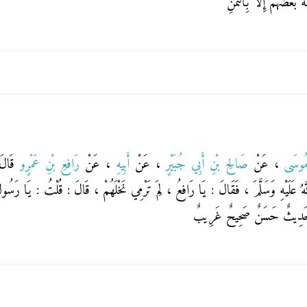
َعْضُهُمْ إِلَّا بِالثَّمَنِ
 مُوسَى
، عَنْ
صَالِحِ بْنِ أَبِي جُبَيْرٍ
، عَنْ
أَبِيهِ
، عَنْ
رَافِعِ بْنِ عَمْرٍو
قَالَ
َّهُ عَلَيْهِ وَسَلَّمَ ، فَقَالَ : يَا رَافِعُ ، لِمَ تَرْمِي نَخْلَهُمْ ، قَالَ : قُلْتُ : يَا رَسُ
ذَا حَدِيثٌ حَسَنٌ صَحِيحٌ غَرِيبٌ