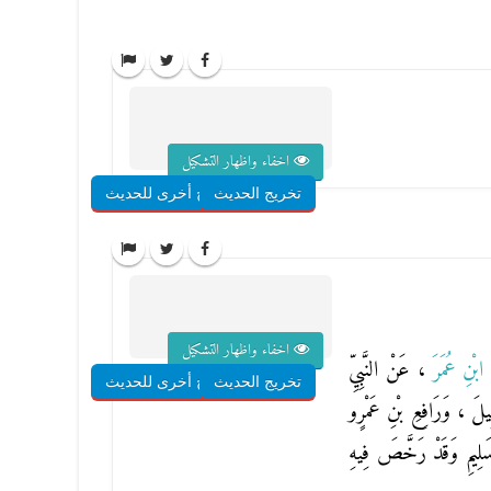
اخفاء واظهار التشكيل
تخريج الحديث
شروح أخرى للحديث
اخفاء واظهار التشكيل
ابْنِ عُمَرَ
، عَنْ النَّبِيِّ
تخريج الحديث
شروح أخرى للحديث
يلَ ، وَرَافِعِ بْنِ عَمْرٍو
َلِيمِ وَقَدْ رَخَّصَ فِيهِ