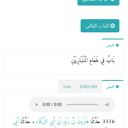
الباب التالي
النص
بَابٌ فِي طَعَامِ الْمُتَبَارِيَيْنِ
النص
ENGLISH
Turk
3316 حَدَّثَنَا
هَارُونُ بْنُ زَيْدِ بْنِ أَبِي الزَّرْقَاءِ
، حَدَّثَنَا
أَبِي