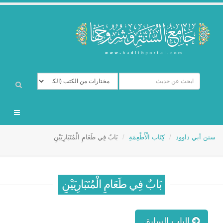
سنن أبي داوود
كِتَاب الْأَطْعِمَةِ
بَابٌ فِي طَعَامِ الْمُتَبَارِيَيْنِ
بَابٌ فِي طَعَامِ الْمُتَبَارِيَيْنِ
الباب السابق