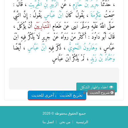
، حَدَّثَنَا
جَرِيرُ بْنُ حَازِمٍ
، عَنِ
الزُّبَيْرِ بْنِ الْخِرِّيتِ
، قَالَ :
سَمِعْتُ
عِكْرِمَةَ
، يَقُولُ كَانَ
ابْنُ عَبَّاسٍ
يَقُولُ : إِنَّ النَّبِيَّ
صَلَّى اللَّهُ عَلَيْهِ وَسَلَّمَ نَهَى عَنْ طَعَامِ
الْمُتَبَارِيَيْنِ
أَنْ يُؤْكَلَ ،
قَالَ أَبُو دَاوُدَ : أَكْثَرُ مَنْ رَوَاهُ عَنْ جَرِيرٍ لَا يَذْكُرُ فِيهِ ابْنَ
عَبَّاسٍ ،
وَهَارُونُ النَّحْوِيُّ
، ذَكَرَ فِيهِ
ابْنَ عَبَّاسٍ
، أَيْضًا
وَحَمَّادُ بْنُ زَيْدٍ
، لَمْ يَذْكُرْ ابْنَ عَبَّاسٍ
اخفاء واظهار التشكيل
شروح الحديث
عون المعبود لابى داود
تخريج الحديث
شروح أخرى للحديث
جميع الحقوق محفوظة © 2026
الرئيسية
من نحن
اتصل بنا