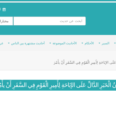
ال
السير
الأحكام
الأحاديث الموضوعة
أحاديث مشتهرة بين الناس
غر
ِ عَلَى الإبَاحَةِ لِأَمِيرِ الْقَوْمِ فِي السَّفَرِ أَنْ يأْمُرَ
انُ الْخَبَرِ الدَّالِّ عَلَى الإبَاحَةِ لِأَمِيرِ الْقَوْمِ فِي السَّفَرِ أَنْ يأْم