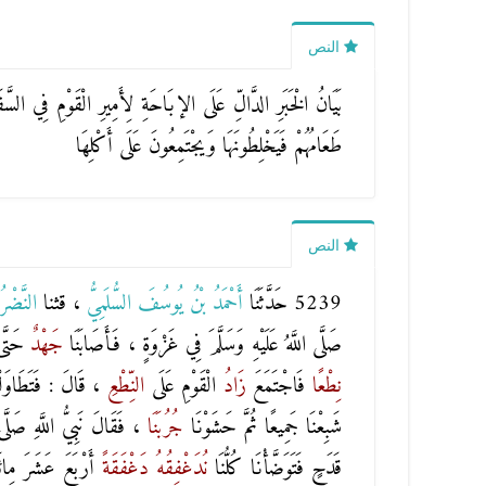
النص
بَيَانُ الْخَبَرِ الدَّالِّ عَلَى الإبَاحَةِ لِأَمِيرِ الْقَوْمِ فِي ال
طَعَامُهُمْ فَيَخْلِطُونَهَا وَيجْتَمِعُونَ عَلَى أَكْلِهَا
النص
5239 حَدَّثَنَا
أَحْمَدُ بْنُ يُوسُفَ السُّلَمِيُّ
، قثنا
النَّضْرُ 
صَلَّى اللَّهُ عَلَيْهِ وَسَلَّمَ فِي غَزْوَةٍ ، فَأَصَابَنَا
جَهْدٌ
حَتَّ
نِطْعًا
فَاجْتَمَعَ
زَادُ
الْقَوْمِ عَلَى
النِّطْعِ
، قَالَ : فَتَطَاوَ
شَبِعْنَا جَمِيعًا ثُمَّ حَشَوْنَا
جُرُبَنَا
، فَقَالَ نَبِيُّ اللَّهِ صَ
قَدَحٍ فَتَوَضَّأْنَا كُلُّنَا
نُدَغْفِقُهُ
دَغْفَقَةً
أَرْبَعَ عَشَرَ مِا