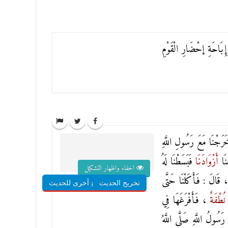
 إِبَاحَةِ إحْضَارِ الْقَوْمِ
َجْنَا مَعَ رَسُولِ اللَّهِ
ْنَا
أَزْوَادَنَا
فَبَسَطْنَا لَهُ
اخفاء واظهار التشكيل
، قَالَ : فَأَكَلْنَا حَتَّى
تخريج الحديث
شروح أخرى للحديث
ا
نُطْفَةٌ
، فَأَفْرَغَهَا فِي
سُولُ اللَّهِ صَلَّى اللَّهُ