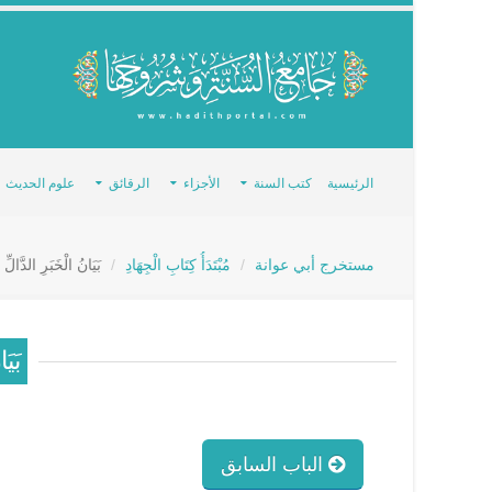
الرئيسية
كتب السنة
الأجزاء
الرقائق
علوم الحديث
مستخرج أبي عوانة
مُبْتَدَأُ كِتَابِ الْجِهَادِ
بَيَانُ الْخَبَرِ الدَّالّ
بَيَ
الباب السابق