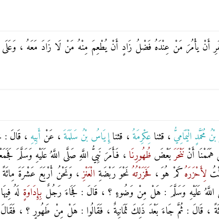
سَّفَرِ أَنْ يأْمُرَ مَنْ عِنْدَهُ فَضْلُ زَادٍ أَنْ يُطْعِمَ مِنْهُ مَنْ لَا زَادَ مَعَهُ ، وَعَلَى
بْنُ مُحَمَّدٍ الْيَمَامِيُّ
، قثنا
عِكْرِمَةُ
، قثنا
إِيَاسُ بْنُ سَلَمَةَ
، عَنْ
أَبِيهِ
، قَالَ : خَر
ى هَمَمْنَا أَنْ
نَنْحَرَ
بَعْضَ
ظُهُورِنَا
، فَأَمَرَ نَبِيُّ اللَّهِ صَلَّى اللَّهُ عَلَيْهِ وَسَلَّمَ فَجَمَع
لْتُ
لِأَحْزَرَهُ
كَمْ هُوَ ،
فَحَزَرْتُهُ
نَحْوَ رَبْضَةِ
الْعَنْزِ
، وَنَحْنُ أَرْبَعَ عَشْرَةَ مِائَةً 
لَّى اللَّهُ عَلَيْهِ وَسَلَّمَ : هَلْ مِنْ وَضُوءٍ ؟ ، قَالَ : فَجَاءَ رَجُلٌ
بِإِدَاوَةٍ
لَهُ فِيهَ
ئَةً ، قَالَ : ثُمَّ جَاءَ بَعْدَ ذَلِكَ ثَمَانِيةٌ ، فَقَالُوا : هَلْ مِنْ طَهُورٍ ؟ ، فَقَالَ رَ