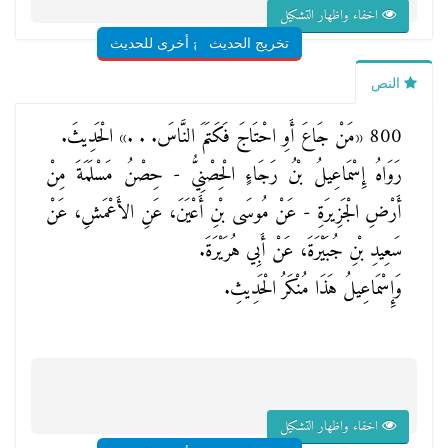
اخفاء واظهار التشكيل
تخريج الحديث
شروح أخرى للحديث
النص
800
«مَنْ جَاعَ أَوِ احْتَاجَ فَكَتَمَ النَّاسَ. . .»
الْحَدِيثَ.
رَوَاهُ إِسْمَاعِيلُ بْنُ رَجَاءٍ الْحِصْنِيُّ - حِصْنُ مَسْلَمَةَ مِنْ
أَرْضِ الْجَزِيرَةِ - عَنْ مُوسَى بْنِ أَعْيَنَ، عَنِ الأَعْمَشِ، عَنْ
سَعِيدِ بْنِ جُبَيْرَةَ، عَنْ أَبِي هُرَيْرَةَ.
وَإِسْمَاعِيلُ هَذَا مُنْكَرُ الْحَدِيثِ.
اخفاء واظهار التشكيل