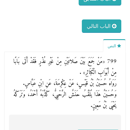
الباب التالي
النص
799
«مَنْ جَمَعَ بَيْنَ صَلاتَيْنِ مِنْ غَيْرِ عُذْرٍ فَقَدْ أَتَى بَابًا
مِنْ أَبْوَابِ الْكَبَائِرِ»
.
رَوَاهُ حُسَيْنُ بْنُ قَيْسٍ، عَنْ عِكْرِمَةَ، عَنِ ابْنِ عَبَّاسٍ.
وَحُسَيْنٌ هَذَا يُلَقَّبُ حَنَشٌ الرَّحْبِيُّ، كَذَّبَهُ أَحْمَدُ، وَتَرَكَهُ
يَحْيَى بْنُ مَعِينٍ.