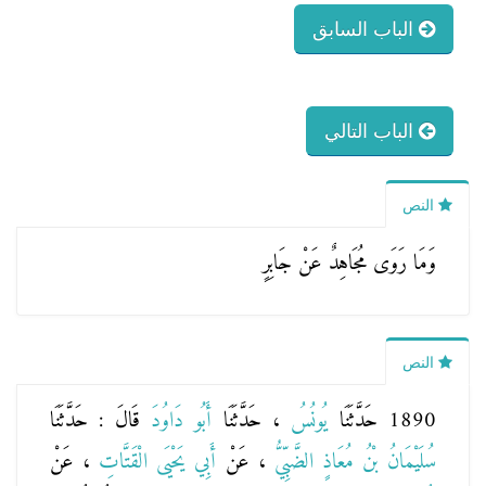
الباب السابق
الباب التالي
النص
وَمَا رَوَى مُجَاهِدٌ عَنْ جَابِرٍ
النص
1890 حَدَّثَنَا
يُونُسُ
، حَدَّثَنَا
أَبُو دَاوُدَ
قَالَ : حَدَّثَنَا
سُلَيْمَانُ بْنُ مُعَاذٍ الضَّبِّيُّ
، عَنْ
أَبِي يَحْيَى الْقَتَّاتِ
، عَنْ