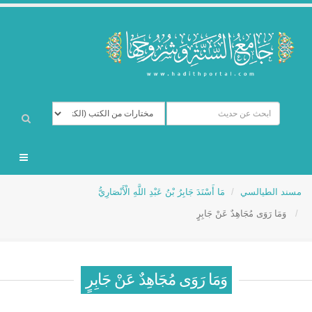
مسند الطيالسي
مَا أَسْنَدَ جَابِرُ بْنُ عَبْدِ اللَّهِ الْأَنْصَارِيُّ
وَمَا رَوَى مُجَاهِدٌ عَنْ جَابِرٍ
وَمَا رَوَى مُجَاهِدٌ عَنْ جَابِرٍ