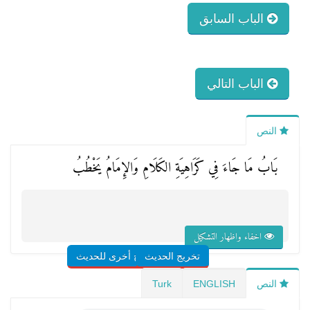
الباب السابق
الباب التالي
النص
بَابُ مَا جَاءَ فِي كَرَاهِيَةِ الكَلَامِ وَالإِمَامُ يَخْطُبُ
اخفاء واظهار التشكيل
تخريج الحديث
شروح أخرى للحديث
النص
ENGLISH
Turk