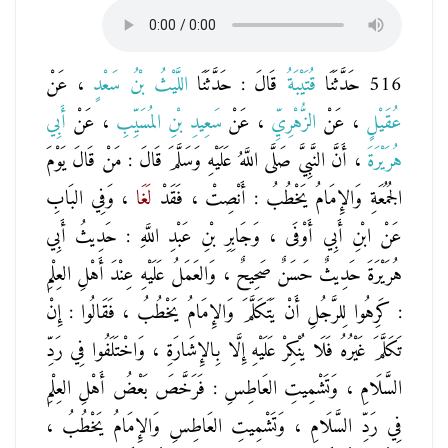
516 حَدَّثَنَا
قُتَيْبَةُ
قَالَ : حَدَّثَنَا
اللَّيْثُ بْنُ سَعْدٍ
، عَنْ
عُقَيْلٍ
، عَنْ
الزُّهْرِيِّ
، عَنْ
سَعِيدِ بْنِ المُسَيِّبِ
، عَنْ
أَبِي
هُرَيْرَةَ
، أَنَّ النَّبِيَّ صَلَّى اللَّهُ عَلَيْهِ وَسَلَّمَ قَالَ : مَنْ قَالَ يَوْمَ
الجُمُعَةِ وَالإِمَامُ يَخْطُبُ : أَنْصِتْ ، فَقَدْ
لَغَا
، وَفِي البَابِ
عَنْ ابْنِ أَبِي أَوْفَى ، وَجَابِرِ بْنِ عَبْدِ اللَّهِ : حَدِيثُ أَبِي
هُرَيْرَةَ حَدِيثٌ حَسَنٌ صَحِيحٌ ، وَالعَمَلُ عَلَيْهِ عِنْدَ أَهْلِ العِلْمِ
: كَرِهُوا لِلرَّجُلِ أَنْ يَتَكَلَّمَ وَالإِمَامُ يَخْطُبُ ، فَقَالُوا : إِنْ
تَكَلَّمَ غَيْرُهُ فَلَا يُنْكِرْ عَلَيْهِ إِلَّا بِالإِشَارَةِ ، وَاخْتَلَفُوا فِي رَدِّ
السَّلَامِ ، وَتَشْمِيتِ العَاطِسِ : فَرَخَّصَ بَعْضُ أَهْلِ العِلْمِ
فِي رَدِّ السَّلَامِ ، وَتَشْمِيتِ العَاطِسِ وَالإِمَامُ يَخْطُبُ ،