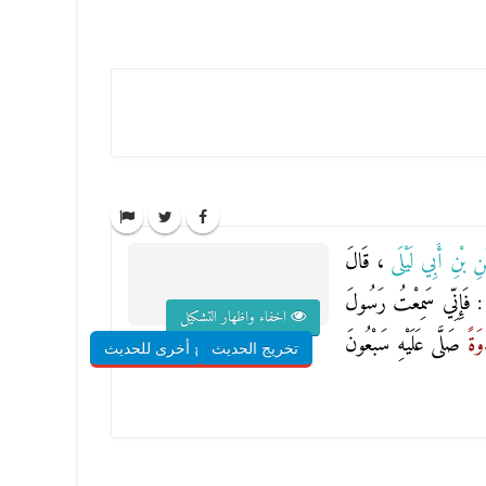
َنِ بْنِ أَبِي لَيْلَى
، قَالَ
: فَإِنِّي سَمِعْتُ رَسُولَ
اخفاء واظهار التشكيل
وَةً
صَلَّى عَلَيْهِ سَبْعُونَ
تخريج الحديث
شروح أخرى للحديث