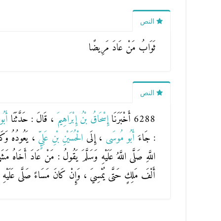
النص
ثَوَابُ مَنْ عَادَ مَرِيضًا
النص
6288 أَخْبَرَنَا
إِسْحَاقُ بْنُ إِبْرَاهِيمَ
، قَالَ : حَدَّثَنَا
أَبُ
: جَاءَ
أَبُو مُوسَى
، إِلَى
الْحُسَيْنِ بْنِ عَلِيٍّ
، يَعُودُهُ وَكَ
اللَّهِ صَلَّى اللَّهُ عَلَيْهِ وَسَلَّمَ يَقُولُ : مَنْ عَادَ أَخَاهُ 
أَلْفَ مَلِكٍ حَتَّى يُمْسِيَ ، وَإِنْ كَانَ مَسَاءً صَلَّى عَلَيْهِ