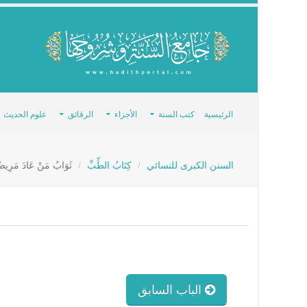
الرئيسية
كتب السنة
الأجزاء
الرقائق
علوم الحديث
السنن الكبرى للنسائي
كِتَابُ الطِّبِّ
ثَوَابُ مَنْ عَادَ مَرِيضً
الباب السابق