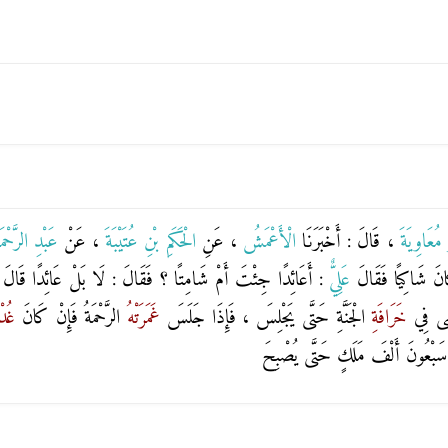
و مُعَاوِيَةَ
، قَالَ : أَخْبَرَنَا
الْأَعْمَشُ
، عَنِ
الْحَكَمِ بْنِ عُتَيْبَةَ
، عَنْ
عَبْدِ الرَّحْم
انَ شَاكِيًا فَقَالَ
عَلِيٌّ
: أَعَائِدًا جِئْتَ أَمْ شَامِتًا ؟ فَقَالَ : لَا بَلْ عَائِدًا قَالَ 
مَشَى فِي
خَرَافَةِ
الْجَنَّةِ حَتَّى يَجْلِسَ ، فَإِذَا جَلَسَ
غَمَرَتْهُ
الرَّحْمَةُ فَإِنْ كَانَ
غُدْ
 سَبْعُونَ أَلْفَ مَلَكٍ حَتَّى يُصْبِحَ