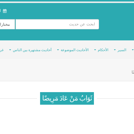
ال
السير
الأحكام
الأحاديث الموضوعة
أحاديث مشتهرة بين الناس
غر
ا
ثَوَابُ مَنْ عَادَ مَرِيضًا