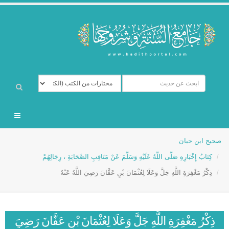
صحيح ابن حبان
كِتَابُ إِخْبَارِهِ صَلَّى اللَّهُ عَلَيْهِ وَسَلَّمَ عَنْ مَنَاقِبِ الصَّحَابَةِ ، رِجَالِهُمْ
ذِكْرُ مَغْفِرَةِ اللَّهِ جَلَّ وَعَلَا لِعُثْمَانَ بْنِ عَفَّانَ رَضِيَ اللَّهُ عَنْهُ
ذِكْرُ مَغْفِرَةِ اللَّهِ جَلَّ وَعَلَا لِعُثْمَانَ بْنِ عَفَّانَ رَضِيَ