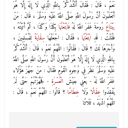
نَعَمْ ، قَالَ : فَقَالَ أَنْشُدُكُمْ بِاللَّهِ الَّذِي لَا إِلَهَ إِلَّا هُوَ
أَتَعْلَمُونَ أَنَّ رَسُولَ اللَّهِ صَلَّى اللَّهُ عَلَيْهِ وَسَلَّمَ ، قَالَ : مَنْ
يَبْتَاعُ
رُومَةَ غَفَرَ اللَّهُ لَهُ
فَابْتَعْتُهَا
بِكَذَا وَكَذَا ، ثُمَّ أَتَيْتُهُ ،
فَقُلْتُ : قَدِ
ابْتَعْتُهَا
، فَقَالَ : اجْعَلْهَا
سِقَايَةً
لِلْمُسْلِمِينَ ،
وَأَجْرُهَا لَكَ ؟ قَالَ : فَقَالُوا : اللَّهُمَّ نَعَمْ ، قَالَ : أَنْشُدُكُمْ
بِاللَّهِ الَّذِي لَا إِلَهَ إِلَّا هُوَ أَتَعْلَمُونَ أَنَّ رَسُولَ اللَّهِ صَلَّى اللَّهُ
عَلَيْهِ وَسَلَّمَ نَظَرَ فِي وُجُوهِ الْقَوْمِ فَقَالَ : مَنْ جَهَّزَ هَؤُلَاءِ
غَفَرَ اللَّهُ لَهُ - يَعْنِي جَيْشَ
الْعُسْرَةِ
- فَجَهَّزْتُهُمْ حَتَّى لَمْ
يَفْقِدُوا
عِقَالًا
وَلَا
خِطَامًا
؟ قَالُوا : اللَّهُمَّ نَعَمْ ، قَالَ :
اللَّهُمَّ اشْهَدْ ، ثَلَاثًا