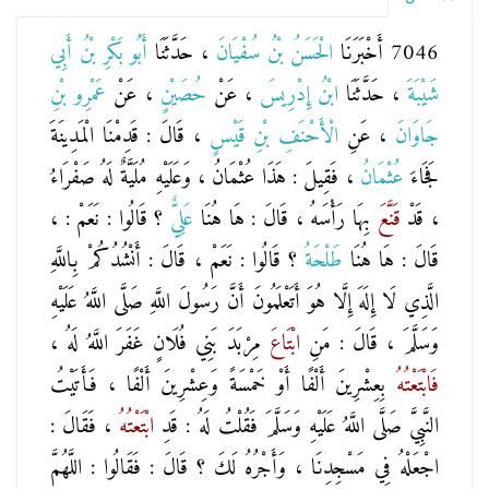
7046 أَخْبَرَنَا
الْحَسَنُ بْنُ سُفْيَانَ
، حَدَّثَنَا
أَبُو بَكْرِ بْنُ أَبِي
شَيْبَةَ
، حَدَّثَنَا
ابْنُ إِدْرِيسَ
، عَنْ
حُصَيْنٍ
، عَنْ
عَمْرِو بْنِ
جَاوَانَ
، عَنِ
الْأَحْنَفِ بْنِ قَيْسٍ
، قَالَ : قَدِمْنَا الْمَدِينَةَ
فَجَاءَ
عُثْمَانُ
، فَقِيلَ : هَذَا عُثْمَانُ ، وَعَلَيْهِ مُلَيَّةٌ لَهُ صَفْرَاءُ
، قَدْ
قَنَّعَ
بِهَا رَأْسَهُ ، قَالَ : هَا هُنَا
عَلِيٌّ
؟ قَالُوا : نَعَمْ : ،
قَالَ : هَا هُنَا
طَلْحَةُ
؟ قَالُوا : نَعَمْ ، قَالَ : أَنْشُدُكُمْ بِاللَّهِ
الَّذِي لَا إِلَهَ إِلَّا هُوَ أَتَعْلَمُونَ أَنَّ رَسُولَ اللَّهِ صَلَّى اللَّهُ عَلَيْهِ
وَسَلَّمَ ، قَالَ : مَنِ
ابْتَاعَ
مِرْبَدَ بَنِي فُلَانٍ غَفَرَ اللَّهُ لَهُ ،
فَابْتَعْتُهُ
بِعِشْرِينَ أَلْفًا أَوْ خَمْسَةً وَعِشْرِينَ أَلْفًا ، فَأَتَيْتُ
النَّبِيَّ صَلَّى اللَّهُ عَلَيْهِ وَسَلَّمَ فَقُلْتُ لَهُ : قَدِ
ابْتَعْتُهُ
، فَقَالَ :
اجْعَلْهُ فِي مَسْجِدِنَا ، وَأَجْرُهُ لَكَ ؟ قَالَ : فَقَالُوا : اللَّهُمَّ