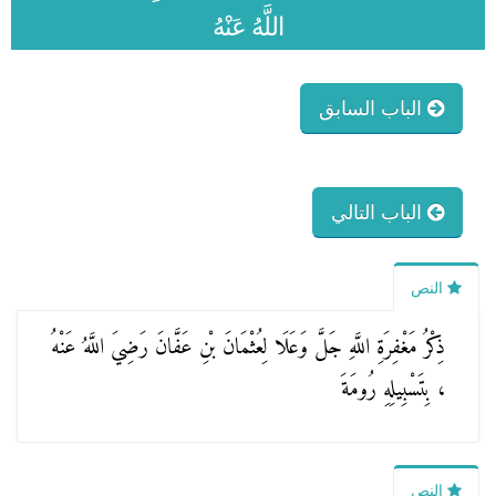
اللَّهُ عَنْهُ
الباب السابق
الباب التالي
النص
ذِكْرُ مَغْفِرَةِ اللَّهِ جَلَّ وَعَلَا لِعُثْمَانَ بْنِ عَفَّانَ رَضِيَ اللَّهُ عَنْهُ
، بِتَسْبِيلِهِ رُومَةَ
النص