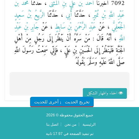
7092 أَخْبَرَنَا
أَحْمَدُ بْنُ عَلِيِّ بْنِ الْمُثَنَّى
، حَدَّثَنَا
مُحَمَّدُ بْنُ
عَبْدِ اللَّهِ بْنِ نُمَيْرٍ
، حَدَّثَنَا
أَبِي
، حَدَّثَنَا
الرَّبِيعُ بْنُ سَعِيدٍ
الْجُعْفِيُّ
، عَنْ
عَبْدِ الرَّحْمَنِ بْنِ سَابِطٍ
، عَنْ
جَابِرِ بْنِ عَبْدِ
اللَّهِ
، أَنَّهُ قَالَ : مَنْ سَرَّهُ أَنْ يَنْظُرَ إِلَى رَجُلٍ مِنْ أَهْلِ
الْجَنَّةِ فَلْيَنْظُرْ إِلَى الْحُسَيْنِ بْنِ عَلِيٍّ ، فَإِنِّي سَمِعْتُ رَسُولَ اللَّهِ
صَلَّى اللَّهُ عَلَيْهِ وَسَلَّمَ يَقُولُهُ
اخفاء واظهار التشكيل
تخريج الحديث
شروح أخرى للحديث
جميع الحقوق محفوظة © 2026
الرئيسية
من نحن
اتصل بنا
تم تنفيذ الصفحة في 17.97 ثانية