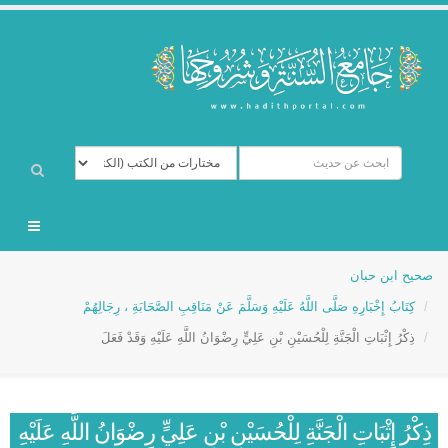
صحيح ابن حبان
كِتَابُ إِخْبَارِهِ صَلَّى اللَّهُ عَلَيْهِ وَسَلَّمَ عَنْ مَنَاقِبِ الصَّحَابَةِ ، رِجَالِهُمْ
ذِكْرُ إِثْبَاتِ الْجَنَّةِ لِلْحُسَيْنِ بْنِ عَلِيٍّ رِضْوَانُ اللَّهِ عَلَيْهِ وَقَدْ فَعَلَ
ذِكْرُ إِثْبَاتِ الْجَنَّةِ لِلْحُسَيْنِ بْنِ عَلِيٍّ رِضْوَانُ اللَّهِ عَلَيْهِ