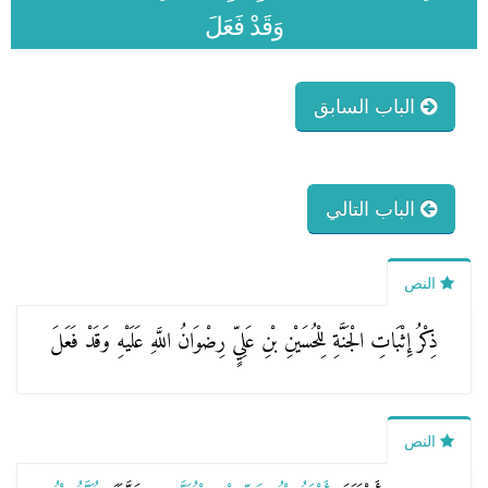
وَقَدْ فَعَلَ
الباب السابق
الباب التالي
النص
ذِكْرُ إِثْبَاتِ الْجَنَّةِ لِلْحُسَيْنِ بْنِ عَلِيٍّ رِضْوَانُ اللَّهِ عَلَيْهِ وَقَدْ فَعَلَ
النص