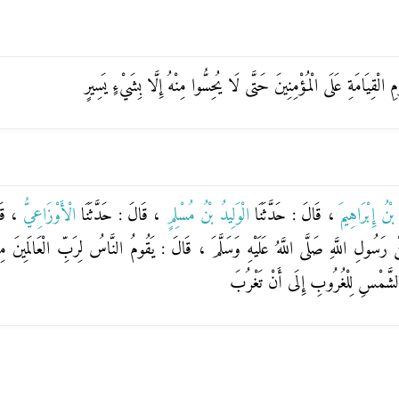
ْمِ الْقِيَامَةِ عَلَى الْمُؤْمِنِينَ حَتَّى لَا يُحِسُّوا مِنْهُ إِلَّا بِشَيْءٍ يَسِيرٍ
 بْنُ إِبْرَاهِيمَ
، قَالَ : حَدَّثَنَا
الْوَلِيدُ بْنُ مُسْلِمٍ
، قَالَ : حَدَّثَنَا
الْأَوْزَاعِيُّ
، قَ
رَسُولِ اللَّهِ صَلَّى اللَّهُ عَلَيْهِ وَسَلَّمَ ، قَالَ : يَقُومُ النَّاسُ لِرَبِّ الْعَالَمِينَ 
 الشَّمْسِ لِلْغُرُوبِ إِلَى أَنْ تَغْرُبَ