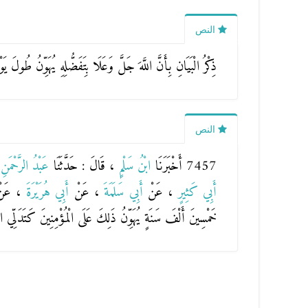
النص
ذِكْرُ الْبَيَانِ بِأَنَّ اللَّهَ جَلَّ وَعَلَا بِتَفَضُّلِهِ يُهَوِّنُ طُولَ يَو
النص
7457 أَخْبَرَنَا
ابْنُ سَلْمٍ
، قَالَ : حَدَّثَنَا
عَبْدُ الرَّحْمَنِ
أَبِي كَثِيرٍ
، عَنْ
أَبِي سَلَمَةَ
، عَنْ
أَبِي هُرَيْرَةَ
، عَنْ 
خَمْسِينَ أَلْفَ سَنَةٍ يُهَوِّنُ ذَلِكَ عَلَى الْمُؤْمِنِينَ كَتَدَلِّي