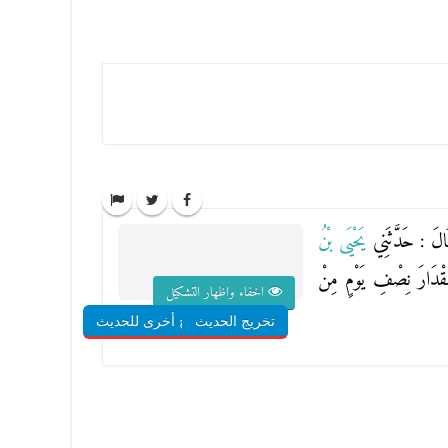
الَ : حَدَّثَنِي
يَحْيَى بْنُ
مِقْدَارَ نِصْفِ يَوْمٍ مِنْ
اخفاء واظهار التشكيل
تخريج الحديث
شروح أخرى للحديث