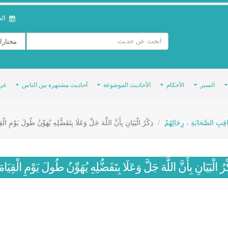
الخمي
السير
الأحكام
الأحاديث الموضوعة
أحاديث مشتهرة بين الناس
غر
َاقِبِ الصَّحَابَةِ ، رِجَالِهُمْ
ذِكْرُ الْبَيَانِ بِأَنَّ اللَّهَ جَلَّ وَعَلَا بِتَفَضُّلِهِ يُهَوِّنُ طُولَ يَوْمِ الْقِ
ْرُ الْبَيَانِ بِأَنَّ اللَّهَ جَلَّ وَعَلَا بِتَفَضُّلِهِ يُهَوِّنُ طُولَ يَوْمِ الْقِيَامَ