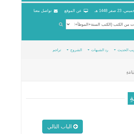
س، 23 صفر 1448 هـ
عن الموقع
تواصل معنا
يب الحديث
رد الشبهات
الشروح
تراجم
يَامَةِ
ةِ
الباب التالي