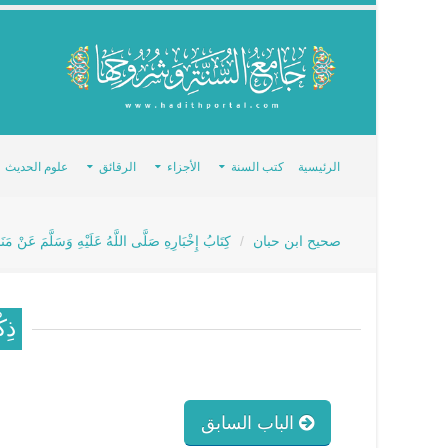
الرئيسية
كتب السنة
الأجزاء
الرقائق
علوم الحديث
صحيح ابن حبان
كِتَابُ إِخْبَارِهِ صَلَّى اللَّهُ عَلَيْهِ وَسَلَّمَ عَنْ مَن
ذِك
الباب السابق