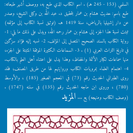
السلمي (153 - 245 هـ) . اسم الكتاب الذي طبع به، ووصف أشهر طبعاته:
طبع باسم: حديث هشام بن عمار بتحقيق د. عبد الله بن وكيل الشيخ، وصدر
عن دار إشبيليا بالرياض، سنة 1419 هـ. (توثيق نسبة الكتاب إلى مؤلفه)
ثبتت نسبة هذا الجزء إلى هشام بن عمار رحمه الله، ويدل على ذلك ما يلي: 1-
رواية الكتاب بالسند الصحيح المتصل إلى المؤلف. 2- نسبه إليه فؤاد سزگين
في تاريخ التراث العربي (1) . 3- السماعات الكثيرة الموثقة المثبتة على الجزء،
منها سماعات لكبار الأئمة والحفاظ، وهذا يدل على اعتناء أهل العلم بالكتاب.
4- اهتمام العلماء بمرويات الكتاب وروايتهم لها من طريق المصنف؛ فقد
روى الطبراني الحديث رقم (73) في المعجم الصغير (185) ، والأوسط
(780) ، وروى ابن ماجه الحديث رقم (135) في سننه (1747) .
المزيد
(وصف الكتاب ومنهجه) يع ...