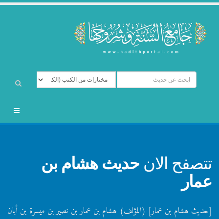
تتصفح الان
حديث هشام بن
عمار
[حديث هشام بن عمار] (المؤلف) هشام بن عمار بن نصير بن ميسرة بن أبان