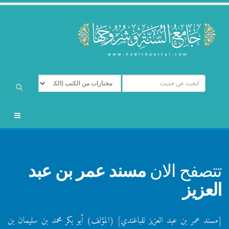
تتصفح الان
مسند عمر بن عبد
العزيز
[مسند عمر بن عبد العزيز للباغندي] (المؤلف) أبو بكر محمد بن سليمان بن