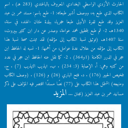
الحارث الأزدي الواسطي البغدادي المعروف بالباغندي (283 هـ) . اسم
الكتاب الذي طبع به، ووصف أشهر طبعاته: 1- طبع باسم: مسند عمر بن عبد
العزيز وقد طبع للمرة الأولى طبعا حجريا، ببلدة ملتان -الهند، في سنة،
1340هـ. 2- ثم طبع بتحقيق محمد عوامة، وصدر عن دار ابن كثير ببيروت،
سنة 1407هـ. (توثيق نسبة الكتاب إلى مؤلفه) لقد ثبتت صحة نسبة هذا
الكتاب إلى مؤلفه من خلال عدة عوامل؛ من أهمها: 1- نسبه له الحافظ ابن
حجر في الدرر الكامنة (1و364) . 2- كما نقل عنه الحافظ ابن حجر في عدد
من كتبه وهي: أ. الإصابة (3: 234) . ب. تهذيب التهذيب (7) . ج.
تلخيص الحبير (176) . د. فتح الباري (26) و (126) . (وصف الكتاب
ومنهجه) اشتمل هذا الكتاب على (77) نصًا مسندًا اقتصر فيه المؤلف على ذكر
المزيد
مسانيد عمر بن عبد العزيز (مجتن ...