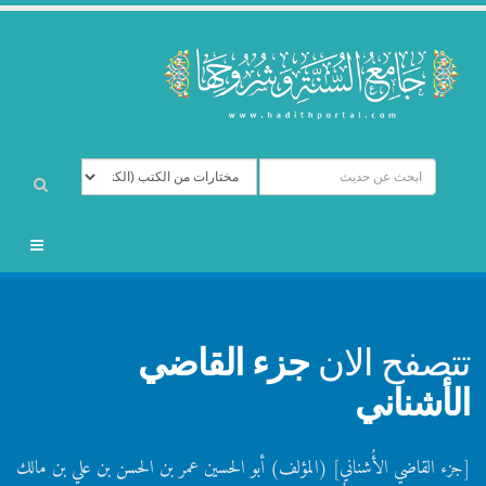
تتصفح الان
جزء القاضي
الأشناني
[جزء القاضي الأُشناني] (المؤلف) أبو الحسين عمر بن الحسن بن علي بن مالك