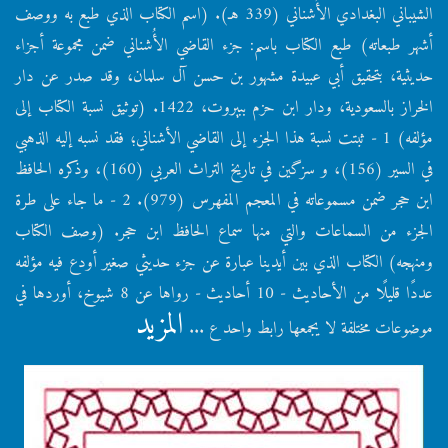
الشيباني البغدادي الأُشناني (339 هـ). (اسم الكتاب الذي طبع به ووصف
أشهر طبعاته) طبع الكتاب باسم: جزء القاضي الأُشناني ضمن مجموعة أجزاء
حديثية، بتحقيق أبي عبيدة مشهور بن حسن آل سلمان، وقد صدر عن دار
الخراز بالسعودية، ودار ابن حزم ببيروت، 1422. (توثيق نسبة الكتاب إلى
مؤلفه) 1 - ثبتت نسبة هذا الجزء إلى القاضي الأشناني؛ فقد نسبه إليه الذهبي
في السير (156)، و سزگين في تاريخ التراث العربي (160)، وذكره الحافظ
ابن حجر ضمن مسموعاته في المعجم المفهرس (979). 2 - ما جاء على طرة
الجزء من السماعات والتي منها سماع الحافظ ابن حجر. (وصف الكتاب
ومنهجه) الكتاب الذي بين أيدينا عبارة عن جزء حديثي صغير أودع فيه مؤلفه
عددًا قليلًا من الأحاديث - 10 أحاديث - رواها عن 8 شيوخ، أوردها في
المزيد
موضوعات مختلفة لا يجمعها رابط واحد ع ...