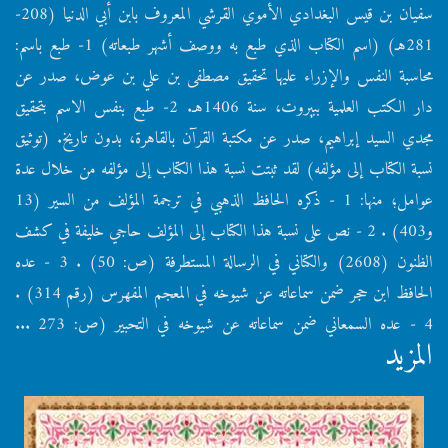
سفيان بن قيس البغدادي الأموي القرشي المعروف بابن أبي الدنيا (208-
281هـ) (اسم الكتاب الذي طبع به ووصف أشهر طبعاته) 1- طبع باسم:
محاسبة النفس والإزراء عليها تحقيق مصطفى بن علي بن عوض، صدر عن
دار الكتب العلمية ببيروت، سنة 1406هـ. 2- طبع بنفس الاسم بتحقيق
مجدي السيد إبراهيم، صدر عن مكتبة القرآن بالقاهرة، بدون تاريخ. (توثيق
نسبة الكتاب إلى مؤلفه) لقد ثبتت نسبة هذا الكتاب إلى مؤلفه من خلال عدة
عوامل؛ منها: 1 - ذكره الحافظ الذهبي في ترجمة المؤلف من السير (13
و403) . 2 - نص على نسبة هذا الكتاب إلى المؤلف حاجي خليفة في كشف
الظنون (2608) والكتاني في الرسالة المستطرفة (ص: 50) . 3 - عده
الحافظ ابن حجر ضمن سماعاته عن شيوخه في المعجم المفهرس (رقم 314) .
4 - عده السمعاني ضمن سماعاته عن شيوخه في التحبير (ص: 273 ...
المزيد