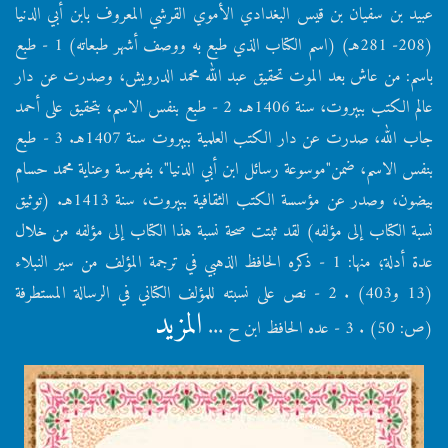
عبيد بن سفيان بن قيس البغدادي الأموي القرشي المعروف بابن أبي الدنيا
(208- 281هـ) (اسم الكتاب الذي طبع به ووصف أشهر طبعاته) 1 - طبع
باسم: من عاش بعد الموت تحقيق عبد الله محمد الدرويش، وصدرت عن دار
عالم الكتب ببيروت، سنة 1406هـ. 2 - طبع بنفس الاسم، بتحقيق على أحمد
جاب الله، صدرت عن دار الكتب العلمية ببيروت سنة 1407هـ. 3 - طبع
بنفس الاسم، ضمن"موسوعة رسائل ابن أبي الدنيا"، بفهرسة وعناية محمد حسام
بيضون، وصدر عن مؤسسة الكتب الثقافية ببيروت، سنة 1413هـ. (توثيق
نسبة الكتاب إلى مؤلفه) لقد ثبتت صحة نسبة هذا الكتاب إلى مؤلفه من خلال
عدة أدلة؛ منها: 1 - ذكره الحافظ الذهبي في ترجمة المؤلف من سير النبلاء
(13 و403) . 2 - نص على نسبته للمؤلف الكتاني في الرسالة المستطرفة
المزيد
(ص: 50) . 3 - عده الحافظ ابن ح ...