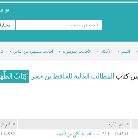
الخمي
السير
الأحكام
الأحاديث الموضوعة
أحاديث مشتهرة بين الناس
غر
س كتاب
المطالب العالية للحافظ بن حجر
كِتَابُ الطَّهَا
#
اسم الباب
#
اسم الب
134531 - 1 /2
بَابُ قَدْرِ مَا يَكْفِي مِنَ الْمَاءِ...
134532 - 1 /3