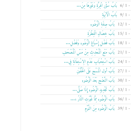
بَابُ سُؤْرِ الْهِرَّةِ وَغَيْرِهَا مِنَ...
بَابُ الْآنِيَةِ
بَابُ صِفَةِ الْوُضُوءِ
بَابُ خِصَالِ الْفِطْرَةِ
بَابُ فَضْلِ إِسْبَاغِ الْوُضُوءِ وَفَضْلِ...
بَابُ مَنْعِ الْمُحْدِثِ مِنْ مَسِّ الْمُصْحَفِ
بَابُ اسْتِحْبَابِ عَدَمِ الِاسْتِعَانَةِ فِي...
بَابُ أول الْمَسْحِ عَلَى الْخُفَّيْنِ
بَابُ النَّضْحِ بَعْدَ الْوُضُوءِ
بَابُ تَجْدِيدِ الْوُضُوءِ إِذَا صَلَّى...
بَابُ الْوُضُوءِ مِمَّا غَيَّرَتِ النَّارُ ،...
بَابُ الْوُضُوءِ مِنَ النَّوْمِ