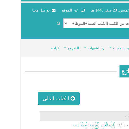
س، 23 صفر 1448 هـ
عن الموقع
تواصل معنا
يب الحديث
رد الشبهات
الشروح
تراجم
رَةِ
الكتاب التالي
اب
بَابُ الْغَدِيرِ يَقَعُ فِيهِ الْجِيفَةُ ،...