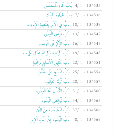
134533 - 1 /4
بَابُ الْمَاءِ الْمُسْتَعْمَلِ
134536 - 1 /7
بَابُ طَهَارَةِ الْمِسْكِ
134539 - 1 /10
بَابٌ فِي الْأَمْرِ بِتَغْطِيَةِ الْإِنَاءِ...
134542 - 1 /13
بَابُ فَرْضِ الْوُضُوءِ
134545 - 1 /16
بَابُ الذِّكْرِ عَلَى الْوُضُوءِ
134548 - 1 /19
بَابُ كَرَاهِيَةِ ذِكْرِ اللَّهِ تَعَالَى عَلَى...
134551 - 1 /22
بَابُ تَخْلِيلِ الْأَصَابِعِ وَاللِّحْيَةِ
134554 - 1 /25
بَابُ الْمَسْحِ عَلَى الْخُفَّيْنِ
134557 - 1 /28
بَابُ تَرْكِ التَّوْقِيتِ
134560 - 1 /31
بَابُ التَّمَنْدُلِ بَعْدَ الْوُضُوءِ
134563 - 1 /34
بَابُ نَوَاقِضِ الْوُضُوءِ
134566 - 1 /37
بَابُ الْمَضْمَضَةِ مِنَ اللَّبَنِ
134569 - 1 /40
بَابُ الْوُضُوءِ مِنْ أَلْبَانِ الْإِبِلِ