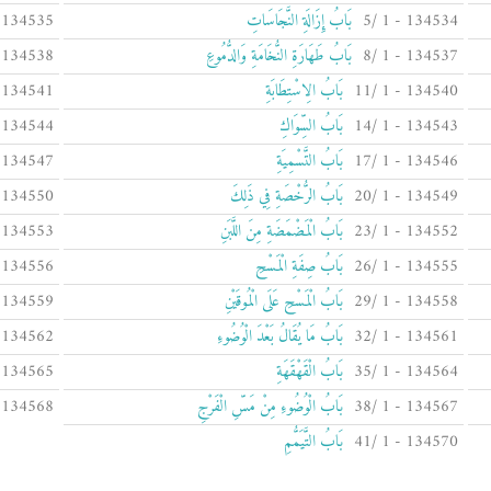
134534 - 1 /5
بَابُ إِزَالَةِ النَّجَاسَاتِ
134535 - 1 /6
134537 - 1 /8
بَابُ طَهَارَةِ النُّخَامَةِ وَالدُّمُوعِ
134538 - 1 /9
134540 - 1 /11
بَابُ الِاسْتِطَابَةِ
134541 - 1 /12
134543 - 1 /14
بَابُ السِّوَاكِ
134544 - 1 /15
134546 - 1 /17
بَابُ التَّسْمِيَةِ
134547 - 1 /18
134549 - 1 /20
بَابُ الرُّخْصَةِ فِي ذَلِكَ
134550 - 1 /21
134552 - 1 /23
بَابُ الْمَضْمَضَةِ مِنَ اللَّبَنِ
134553 - 1 /24
134555 - 1 /26
بَابُ صِفَةِ الْمَسْحِ
134556 - 1 /27
134558 - 1 /29
بَابُ الْمَسْحِ عَلَى الْمُوقَيْنِ
134559 - 1 /30
134561 - 1 /32
بَابُ مَا يُقَالُ بَعْدَ الْوُضُوءِ
134562 - 1 /33
134564 - 1 /35
بَابُ الْقَهْقَهَةِ
134565 - 1 /36
134567 - 1 /38
بَابُ الْوُضُوءِ مِنْ مَسِّ الْفَرْجِ
134568 - 1 /39
134570 - 1 /41
بَابُ التَّيَمُّمِ