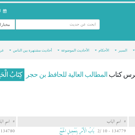
ال
السير
الأحكام
الأحاديث الموضوعة
أحاديث مشتهرة بين الناس
غر
رس كتاب
المطالب العالية للحافظ بن حجر
كِتَابُ الْحَج
#
اسم الباب
#
اسم الب
134779 - 10 /2
بَابُ الْأَمْرِ بِتَعْجِيلِ الْحَجِّ
134780 - 10 /3