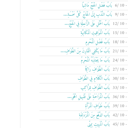
بَابُ فَضْلِ الْحَجِّ مَاشِيًا
بَابُ النَّدْبِ إِلَى الْحَاجِّ كُلَّ خَمْسَةِ...
بَابُ الْحَمْلِ عَلَى الرَّاحِلَةِ فِي الْحَجِّ...
بَابُ الْمَوَاقِيتِ الْمَكَانِيَّةِ
بَابُ فَضْلِ الْمُحْرِمِ
بَابُ مَا يَكْفِي الْقَارِنَ مِنَ الطَّوَافِ...
بَابُ مَا يَجْتَنِبُهُ الْمُحْرِمُ
بَابُ الطَّوَافِ رَاكِبًا
بَابُ الْكَلَامِ فِي الطَّوَافِ
بَابُ الطَّوَافِ لِلرَّاكِبِ
بَابُ الْمُزَاحَمَةِ عَلَى تَقْبِيلِ الْحَجَرِ...
بَابُ طَوَافِ الْمَرْأَةِ
بَابُ الدَّفْعِ مِنَ الْمُزْدَلِفَةِ
بَابُ الْمَبِيتِ بِمِنًى