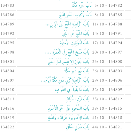
134782 - 10 /5
بَابُ حَرَمِ مَكَّةَ
134783 - 10 /6
134785 - 10 /8
بَابُ رُكُوبِ الْبَحْرِ لِلْحَاجِّ
134786 - 10 /9
134788 - 10 /11
بَابُ كَرَاهِيَةِ الْحَجِّ عَلَى الْإِبِلِ...
134789 - 10 /12
134791 - 10 /14
بَابُ الْحَجِّ عَنِ الْغِيَرِ
134792 - 10 /15
134794 - 10 /17
بَابُ الْمَوَاقِيتِ الزَّمَانِيَّةِ
134795 - 10 /18
134797 - 10 /20
بَابُ فَسْخِ الْحَجِّ إِلَى الْعُمْرَةِ ،...
134798 - 10 /21
134800 - 10 /23
بَابُ جَوَازِ الِاعْتِمَارِ قَبْلَ الْحَجِّ
134801 - 10 /24
134803 - 10 /26
بَابُ بَيْعِ دُورِ مَكَّةَ
134804 - 10 /27
134806 - 10 /29
بَابُ كَرَاهِيَةِ كَرْيِ دُورِ مَكَّةَ أَيَّامَ...
134807 - 10 /30
134809 - 10 /32
بَابُ مَا يَقُولُ فِي الطَّوَافِ
134810 - 10 /33
134812 - 10 /35
بَابُ قَرْنِ الطَّوَافِ
134813 - 10 /36
134815 - 10 /38
بَابُ السُّجُودِ عَلَى الْحَجَرِ الْأَسْوَدِ
134816 - 10 /39
134818 - 10 /41
بَابُ الدُّعَاءِ يَوْمَ عَرَفَةَ ، وَفَضْلِهِ
134819 - 10 /42
134821 - 10 /44
بَابُ فَضْلِ الْحَلْقِ
134822 - 10 /45