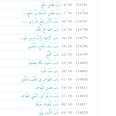
134781 - 10 /4
بَابُ فَضْلِ الْحَجِّ
134784 - 10 /7
بَابُ فَضْلِ الْمُتَابَعَةِ بَيْنَ الْحَجِّ...
134787 - 10 /10
بَابُ الْأَمْرِ بِحَجِّ الذَّرَارِي ،...
134790 - 10 /13
بَابُ صِحَّةِ حَجِّ الْجَمَّالِ
134793 - 10 /16
بَابُ كَرَاهِيَةِ الْإِحْرَامِ مِنْ غَيْرِ...
134796 - 10 /19
بَابُ دُعَاءِ الْحَاجِّ وَالْمُعْتَمِرِ
134799 - 10 /22
بَابُ التَّمَتُّعِ
134802 - 10 /25
بَابُ دُخُولِ مَكَّةَ وَفَضْلِهَا
134805 - 10 /28
بَابُ حَدِّ الْحَرَمِ
134808 - 10 /31
بَابُ الطَّوَافِ فِي الْخُفِّ وَالنَّعْلِ
134811 - 10 /34
بَابُ فَضْلِ الطَّوَافِ
134814 - 10 /37
بَابُ مَا يُقْرَأُ فِي رَكْعَتَيِ الطَّوَافِ
134817 - 10 /40
بَابُ الْوُقُوفِ بِعَرَفَةَ
134820 - 10 /43
بَابُ النُّزُولِ بِمِنًى