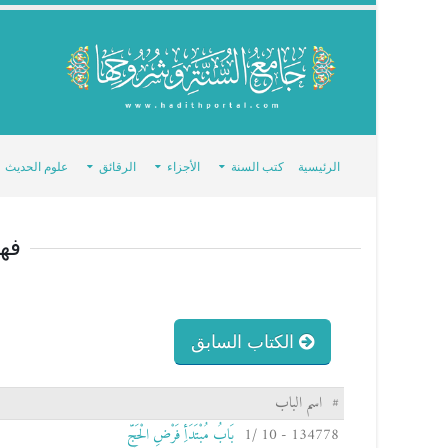
الرئيسية
كتب السنة
الأجزاء
الرقائق
علوم الحديث
فه
الكتاب السابق
#
اسم الباب
134778 - 10 /1
بَابُ مُبْتَدَأِ فَرْضِ الْحَجِّ