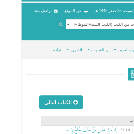
سبت، 25 صفر 1448 هـ
عن الموقع
تواصل معنا
يب الحديث
رد الشبهات
الشروح
تراجم
ِّ
الكتاب التالي
اب
بَابٌ فِي فَضْلِ مَنْ خَلَفَ الْحَاجَّ فِي...