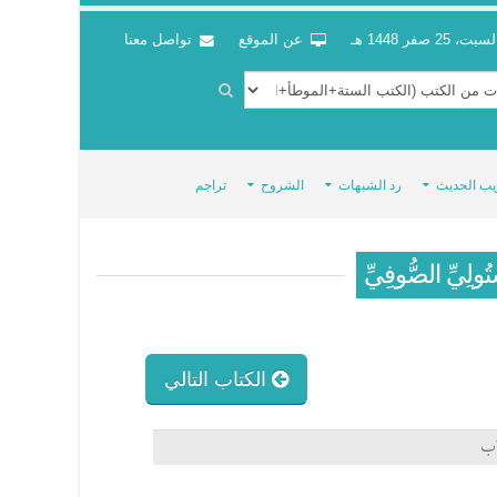
سبت، 25 صفر 1448 هـ
عن الموقع
تواصل معنا
يب الحديث
رد الشبهات
الشروح
تراجم
ْتُولِيِّ الصُّوفِيِّ
الكتاب التالي
اب