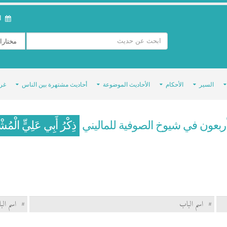
ال
السير
الأحكام
الأحاديث الموضوعة
أحاديث مشتهرة بين الناس
غر
أربعون في شيوخ الصوفية للماليني
ذِكْرُ أَبِي عَلِيٍّ الْمُش
#
اسم الباب
#
اسم الب