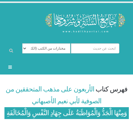
فهرس كتاب
الأربعون على مذهب المتحققين من
الصوفية لأبي نعيم الأصبهاني
وَمِنْهَا الْجَدُّ وَالْمُوَاظَبَةُ عَلَى جِهَادِ النَّفْسِ وَالْمُخَالَفَةِ