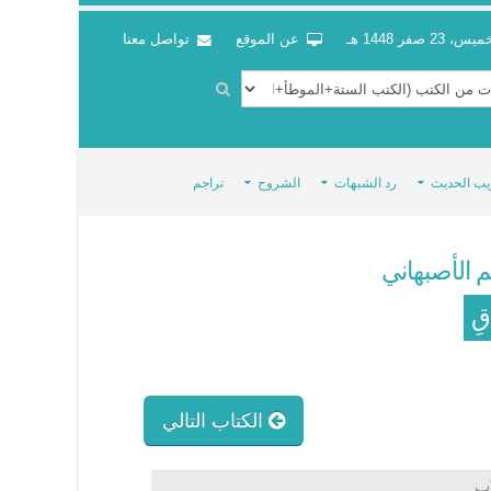
س، 23 صفر 1448 هـ
عن الموقع
تواصل معنا
يب الحديث
رد الشبهات
الشروح
تراجم
 الأصبهاني
اقِ
الكتاب التالي
اب