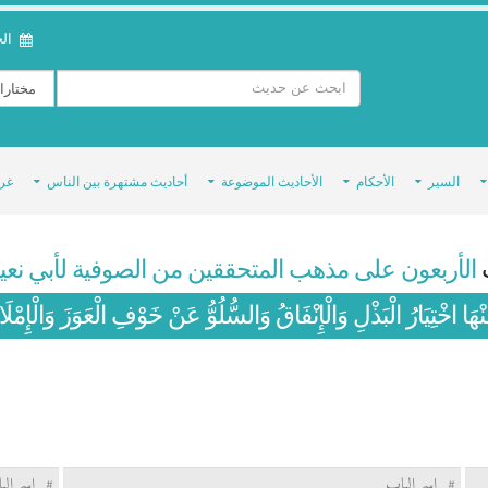
الخمي
السير
الأحكام
الأحاديث الموضوعة
أحاديث مشتهرة بين الناس
غر
الأربعون على مذهب المتحققين من الصوفية لأبي نعيم
نْهَا اخْتِيَارُ الْبَذْلِ وَالْإِنْفَاقُ وَالسُّلُوُّ عَنْ خَوْفِ الْعَوَزَ وَالْإِمْلَ
#
اسم الباب
#
اسم الب