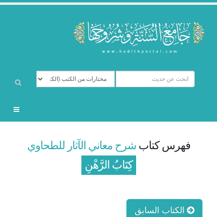
فهرس كتاب
شرح معاني الآثار للطحاوي
كِتَابُ الرَّهْنِ
الكتاب السابق