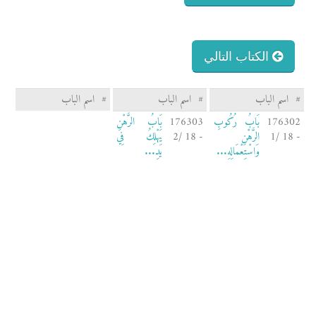
الكتاب التالي
#
اسم الباب
#
اسم الباب
#
اسم الباب
176302
بَابُ رُكُوبِ
176303
بَابُ الرَّهْنِ
- 18 /1
الرَّهْنِ
- 18 /2
يَهْلِكُ فِي
وَاسْتِعْمَالِهِ...
يَدِ...