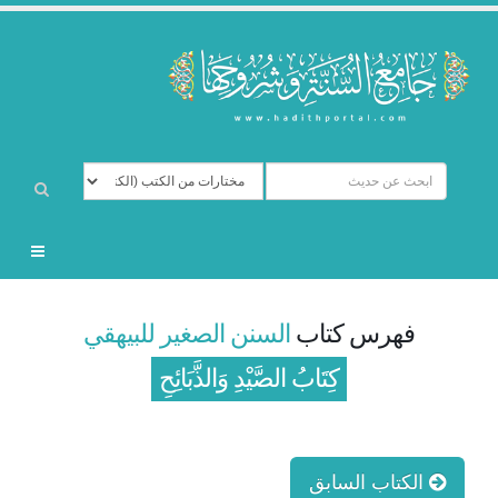
فهرس كتاب
السنن الصغير للبيهقي
كِتَابُ الصَّيْدِ وَالذَّبَائِحِ
الكتاب السابق