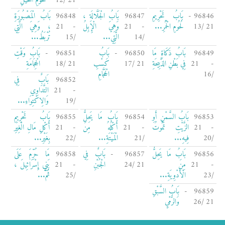
21 /12
لُحُومِ الْخَيْلِ
96846 -
بَابُ تَحْرِيمِ
96847
بَابُ الْجَلَّالَةِ ،
96848
بَابُ الْمَصْبُورَةِ
21 /13
لُحُومِ الْحُمُرِ...
- 21
وَهِيَ الْإِبِلُ
- 21
، وَهِيَ الَّتِي
/14
الَّتِي...
/15
تُرْبَطُ...
96849
بَابُ ذَكَاةِ مَا
96850 -
بَابُ
96851 -
بَابُ وَقْتِ
- 21
فِي بَطْنِ الذَّبِيحَةِ
21 /17
كَسْبِ
21 /18
الْحِجَامَةِ
/16
الْحَجَّامِ
96852
بَابٌ فِي
- 21
التَّدَاوِي
/19
وَالِاكْتِوَاءِ...
96853
بَابُ السَّمْنِ أَوِ
96854
بَابُ مَا يَحِلُّ
96855
بَابُ تَحْرِيمِ
- 21
الزَّيْتِ تَمُوتُ
- 21
أَكْلُهُ مِنَ
- 21
أَكْلِ مَالِ الْغِيَرِ
/20
فِيهِ...
/21
الْمَيْتَةِ...
/22
بِغَيْرِ...
96856
بَابُ مَا يَحِلُّ
96857 -
بَابٌ فِي
96858
مَا حُرِّمَ عَلَى
- 21
مِنَ
21 /24
الْجُبْنِ
- 21
بَنِي إِسْرَائِيلَ ،
/23
الْأَدْوِيَةِ...
/25
ثُمَّ...
96859 -
بَابُ السَّبْقِ
21 /26
وَالرَّمْيِ