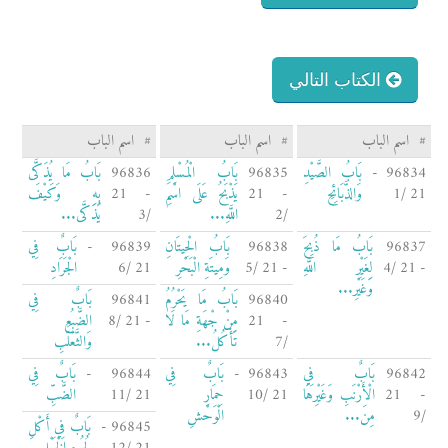
الكتاب التالي
#
اسم الباب
#
اسم الباب
#
اسم الباب
96834 -
بَابُ الصَّيْدِ
96835
بَابُ الْمُسْلِمِ
96836
بَابُ مَا يُذَكَّى
21 /1
وَالذَّبَائِحِ
- 21
يَذْبَحُ عَلَى اسْمِ
- 21
بِهِ وَكَيْفَ
/2
اللَّهِ...
/3
يُذَكَّى...
96837
بَابُ مَا ذُبِحَ
96838
بَابُ الْحِيتَانِ
96839 -
بَابٌ فِي
- 21 /4
لِغَيْرِ اللَّهِ
- 21 /5
وَمِيتَةِ الْبَحْرِ
21 /6
الْجَرَادِ
وَغَيْرِ...
96840
بَابُ مَا يَحْرُمُ
96841
بَابٌ فِي
- 21
مِنْ جْهَةِ مَا لَا
- 21 /8
الضَّبُعِ
/7
تَأْكُلُ...
وَالثَّعْلَبِ
96842
بَابٌ فِي
96843 -
بَابٌ فِي
96844 -
بَابٌ فِي
- 21
الْأَرْنَبِ وَغَيْرِهَا
21 /10
حِمَارِ
21 /11
الضَّبِّ
/9
مِنَ...
الْوَحْشِ
96845 -
بَابٌ فِي أَكْلِ