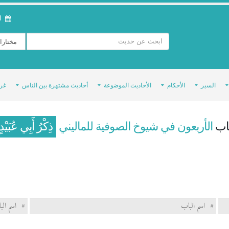
ال
السير
الأحكام
الأحاديث الموضوعة
أحاديث مشتهرة بين الناس
غر
اب
الأربعون في شيوخ الصوفية للماليني
ذِكْرُ أَبِي عُبَيْد
#
اسم الباب
#
اسم الب