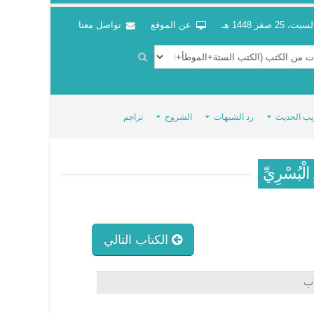
سبت، 25 صفر 1448 هـ
عن الموقع
تواصل معنا
يب الحديث
رد الشبهات
الشروح
تراجم
ٍ الْبُسْرِيِّ
الكتاب التالي
اب