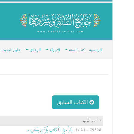
الرئيسية
كتب السنة
الأجزاء
الرقائق
علوم الحديث
الكتاب السابق
#
اسم الباب
79328 - 23 /1
بَابٌ فِي الْمُكَاتَبِ يُؤَدِّي بَعْضَ...