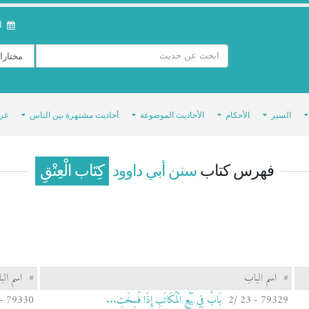
ال
السير
الأحكام
الأحاديث الموضوعة
أحاديث مشتهرة بين الناس
غر
فهرس كتاب
سنن أبي داوود
كِتَاب الْعِتْقِ
#
اسم الباب
#
اسم الب
79329 - 23 /2
بَابٌ فِي بَيْعِ الْمُكَاتَبِ إِذَا فُسِخَتِ...
79330 - 23 /3