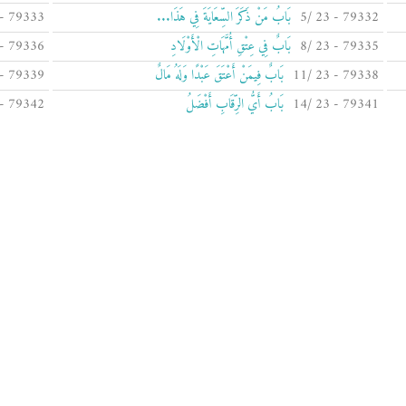
79332 - 23 /5
بَابُ مَنْ ذَكَرَ السِّعَايَةَ فِي هَذَا...
79333 - 23 /6
79335 - 23 /8
بَابٌ فِي عِتْقِ أُمَّهَاتِ الْأَوْلَادِ
79336 - 23 /9
79338 - 23 /11
بَابٌ فِيمَنْ أَعْتَقَ عَبْدًا وَلَهُ مَالٌ
79339 - 23 /12
79341 - 23 /14
بَابُ أَيُّ الرِّقَابِ أَفْضَلُ
79342 - 23 /15