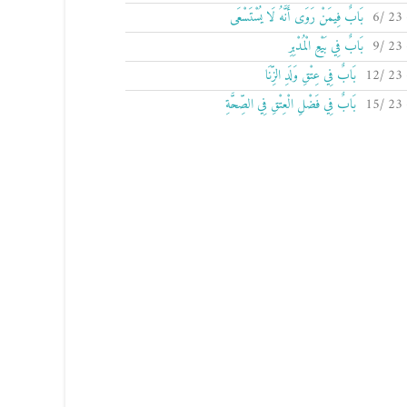
بَابٌ فِيمَنْ رَوَى أَنَّهُ لَا يُسْتَسْعَى
بَابٌ فِي بَيْعِ الْمُدْبِرِ
بَابٌ فِي عِتْقِ وَلَدِ الزِّنَا
بَابٌ فِي فَضْلِ الْعِتْقِ فِي الصِّحَّةِ