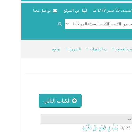
سبت، 25 صفر 1448 هـ
عن الموقع
تواصل معنا
يب الحديث
رد الشبهات
الشروح
تراجم
الكتاب التالي
اب
بَابٌ فِي الْعِتْقِ عَلَى الشَّرْطِ