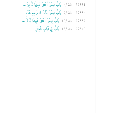
79331 - 23 /4
بَابٌ فِيمَنْ أَعْتَقَ نَصِيبًا لَهُ مِنْ...
79334 - 23 /7
بَابٌ فِيمَنْ مَلَكَ ذَا رَحِمٍ مَحْرَمٍ
79337 - 23 /10
بَابٌ فِيمَنْ أَعْتَقَ عَبِيدًا لَهُ لَمْ...
79340 - 23 /13
بَابٌ فِي ثَوَابِ الْعِتْقِ