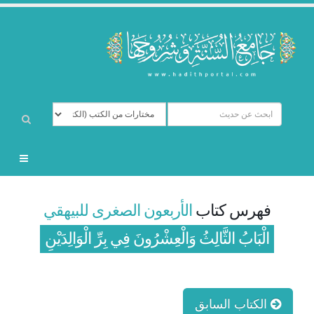
فهرس كتاب
الأربعون الصغرى للبيهقي
الْبَابُ الثَّالِثُ وَالْعِشْرُونَ فِي بِرِّ الْوَالِدَيْنِ
الكتاب السابق