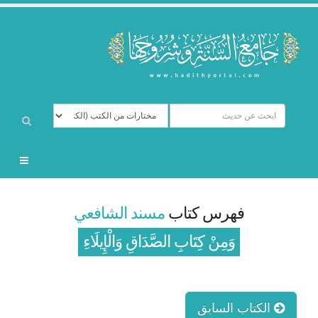
فهرس كتاب
مسند الشافعي
وَمِنْ كِتَابِ الصَّدَاقِ وَالْإِيلَاءِ
الكتاب السابق