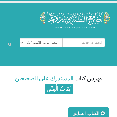
فهرس كتاب
المستدرك على الصحيحين
كِتَابُ الْعِتْقِ
الكتاب السابق