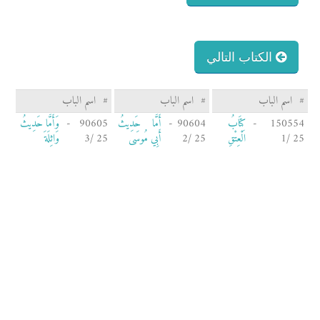
الكتاب التالي
#
اسم الباب
#
اسم الباب
#
اسم الباب
150554 -
كِتَابُ
90604 -
أَمَّا حَدِيثُ
90605 -
وَأَمَّا حَدِيثُ
25 /1
الْعِتْقِ
25 /2
أَبِي مُوسَى
25 /3
وَاثِلَةَ