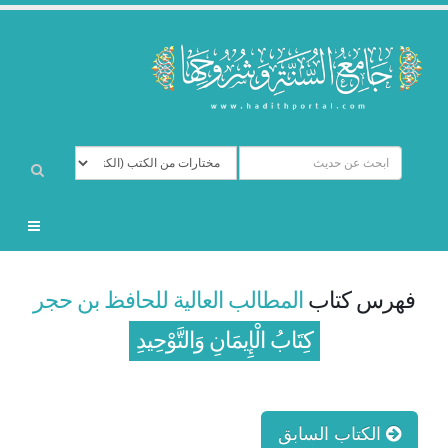
فهرس كتاب
المطالب العالية للحافظ بن حجر
كِتَابُ الْإِيمَانِ وَالتَّوْحِيدِ
الكتاب السابق