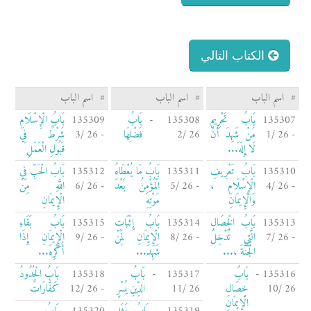
الكتاب التالي
#
اسم الباب
#
اسم الباب
#
اسم الباب
135307
بَابُ تَحْرِيمِ
135308 -
بَابُ
135309
بَابُ الْإِسْلَامِ
- 26 /1
مَنْ شَهِدَ أَنْ
26 /2
فَضْلِهَا
- 26 /3
شَرْطٌ فِي
لَا إِلَهَ...
قَبُولِ الْعَمَلِ
135310
بَابُ تَعْرِيفِ
135311
بَابُ مَا يُعْطَاهُ
135312
بَابُ الْحَبِّ فِي
- 26 /4
الْإِسْلَامِ ،
- 26 /5
الْمُؤْمِنُ بَعْدَ
- 26 /6
اللَّهِ مِنَ
وَالْإِيمَانِ
مَوْتِهِ
الْإِيمَانِ
135313
بَابُ الْخِصَالِ
135314
بَابُ إِثْبَاتِ
135315
بَابُ بَقَاءِ
- 26 /7
الَّتِي تُدْخِلُ
- 26 /8
الْإِيمَانِ لِمَنْ
- 26 /9
الْإِيمَانِ إِذَا
الْجَنَّةَ ،...
شَهِدَ...
أُكْرِهَ...
135316 -
بَابُ
135317 -
بَابُ
135318
بَابُ الْحُدُودُ
26 /10
خِصَالِ
26 /11
الدِّينِ يُسْرٍ
- 26 /12
كَفَّارَاتٌ
الْإِيمَانِ