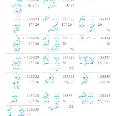
135319 -
بَابُ مَثَلِ
135320
بَابُ
26 /13
الْمُؤْمِنِ
- 26 /14
عَلَامَاتِ
الْإِيمَانِ
135321
بَابُ فَضْلِ
135322
بَابُ كَثْرَةِ
135323 -
بَابُ
- 26
مَنْ يُؤْمِنُ
- 26 /16
أَهْلِ
26 /17
تَفْسِيرِ
/15
بِالْغَيْبِ
الْإِسْلَامِ
الْكَبَائِرِ
135324 - 26
بَابٌ
135325
بَابُ الْبَيَانِ
135326 -
بَابُ
/18
- 26
بِأَنَّ أَصْلَ
26 /20
أُصُولِ
/19
الْأَشْيَاءِ...
الدِّينِ
135327
بَابُ الْمِلَّةِ مِلَّةِ
135328
بَابُ الْبَيَانِ
135329 -
بَابُ
- 26 /21
مُحَمَّدٍ صَلَّى...
- 26
بِأَنَّ الْعَمَلَ
26 /23
الِاعْتِبَارِ
/22
مِنَ...
بِالْخَاتِمَةِ
135330 -
بَابُ
135331 -
بَابُ
135332 -
بَابُ
26 /24
الْقَدَرِ
26 /25
الْأَطْفَالِ
26 /26
افْتِرَاقِ
الْأُمَّةِ
135333
بَابُ التَّحْذِيرِ
135334
بَابُ الزَّجْرِ
135335 -
بَابُ
- 26 /27
مِنَ الْبِدَعِ
- 26
عَنْ مَقْعَدِ
26 /29
الرَّفْضِ
/28
الْخَوَارِجِ...
135336
بَابُ تَرْكِ
- 26
تَكْفِيرِ أَهْلَ