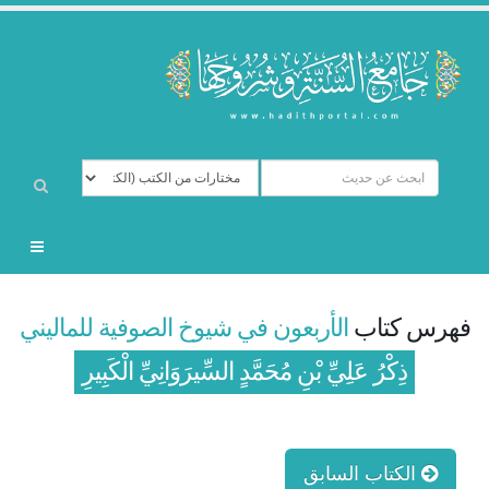
فهرس كتاب
الأربعون في شيوخ الصوفية للماليني
ذِكْرُ عَلِيِّ بْنِ مُحَمَّدٍ السِّيرَوَانِيِّ الْكَبِيرِ
الكتاب السابق