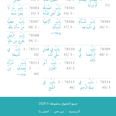
/31
ثُمَّ وَرِثَهَا
78503
بَابُ الصَّدَقَةِ
78504 -
بَابُ مَا لَا
- 3 /34
عَلَى أَهْلِ الذِّمَّةِ
3 /35
يَجُوزُ مَنْعُهُ
78505
بَابُ الْمَسْأَلَةِ
78506
بَابُ كَرَاهِيَةِ
78507
بَابُ عَطِيَّةِ
- 3 /36
فِي الْمَسَاجِدِ
- 3 /37
الْمَسْأَلَةِ
- 3 /38
مَنْ سَأَلَ بِاللَّهِ
بِوَجْهِ...
78508
بَابُ الرَّجُلِ
- 3 /39
يُخْرِجُ مِنْ مَالِهِ
78509
بَابٌ فِي
78510
بَابٌ فِي فَضْلِ
78511 - 3
بَابٌ فِي
- 3 /40
الرُّخْصَةِ فِي
- 3 /41
سَقْيِ الْمَاءِ
/42
الْمَنِيحَةِ
ذَلِكَ
78512 -
بَابُ أَجْرِ
78513
بَابُ الْمَرْأَةِ
3 /43
الْخَازِنِ
- 3
تَتَصَدَّقُ مِنْ
/44
بَيْتِ...
78514 -
بَابٌ فِي
78515 - 3
بَابٌ فِي
3 /45
صِلَةِ الرَّحِمِ
/46
الشُّحِّ
جميع الحقوق محفوظة © 2026
الرئيسية
من نحن
اتصل بنا