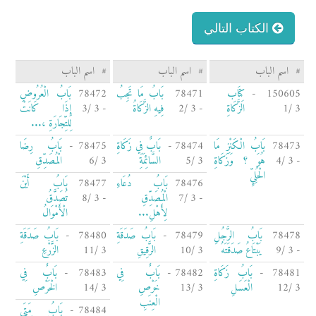
الكتاب التالي
#
اسم الباب
#
اسم الباب
#
اسم الباب
150605 -
كِتَاب
78471
بَابُ مَا تَجِبُ
78472
بَابُ الْعُرُوضِ
3 /1
الزَّكَاةِ
- 3 /2
فِيهِ الزَّكَاةُ
- 3 /3
إِذَا كَانَتْ
لِلتِّجَارَةِ ،...
78473
بَابُ الْكَنْزِ مَا
78474 -
بَابٌ فِي زَكَاةِ
78475 -
بَابُ رِضَا
- 3 /4
هُوَ ؟ وَزَكَاةِ
3 /5
السَّائِمَةِ
3 /6
الْمُصَدِّقِ
الْحُلِيِّ
78476
بَابُ دُعَاءِ
78477
بَابُ أَيْنَ
- 3 /7
الْمُصَدِّقِ
- 3 /8
تُصَدَّقُ
لِأَهْلِ...
الْأَمْوَالُ
78478
بَابُ الرَّجُلِ
78479 -
بَابُ صَدَقَةِ
78480 -
بَابُ صَدَقَةِ
- 3 /9
يَبْتَاعُ صَدَقَتَهُ
3 /10
الرَّقِيقِ
3 /11
الزَّرْعِ
78481 -
بَابُ زَكَاةِ
78482 -
بَابٌ فِي
78483 -
بَابٌ فِي
3 /12
الْعَسَلِ
3 /13
خَرْصِ
3 /14
الْخَرْصِ
الْعِنَبِ
78484 -
بَابُ مَتَى