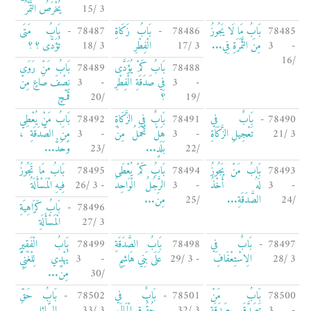
3 /15
يُخْرَصُ التَّمْرُ
78485
بَابُ مَا لَا يَجُوزُ
78486 -
بَابُ زَكَاةِ
78487 -
بَابُ مَتَى
- 3
مِنَ الثَّمَرَةِ فِي...
3 /17
الْفِطْرِ
3 /18
تُؤَدَّى ؟ ؟
/16
78488
بَابُ كَمْ يُؤَدَّى
78489
بَابُ مَنْ رَوَى
- 3
فِي صَدَقَةِ الْفِطْرِ
- 3
نِصْفَ صَاعٍ مِنْ
/19
؟
/20
قَمْحٍ
78490 -
بَابٌ فِي
78491
بَابٌ فِي الزَّكَاةِ
78492
بَابُ مَنْ يُعْطِي
3 /21
تَعْجِيلِ الزَّكَاةِ
- 3
هَلْ تُحْمَلُ مِنْ
- 3
مِنَ الصَّدَقَةِ ،
/22
بَلَدٍ...
/23
وَحَدُّ...
78493
بَابُ مَنْ يَجُوزُ
78494
بَابُ كَمْ يُعْطَى
78495
بَابُ مَا تَجُوزُ
- 3
لَهُ أَخْذُ
- 3
الرَّجُلُ الْوَاحِدُ
- 3 /26
فِيهِ الْمَسْأَلَةُ
/24
الصَّدَقَةِ...
/25
مِنَ...
78496 -
بَابُ كَرَاهِيَةِ
3 /27
الْمَسْأَلَةِ
78497 -
بَابٌ فِي
78498
بَابُ الصَّدَقَةِ
78499
بَابُ الْفَقِيرِ
3 /28
الِاسْتِعْفَافِ
- 3 /29
عَلَى بَنِي هَاشِمٍ
- 3
يُهْدِي لِلْغَنِيِّ
/30
مِنَ...
78500
بَابُ مَنْ
78501 -
بَابٌ فِي
78502 -
بَابُ حَقِّ
- 3
تَصَدَّقَ بِصَدَقَةٍ
3 /32
حُقُوقِ الْمَالِ
3 /33
السَّائِلِ