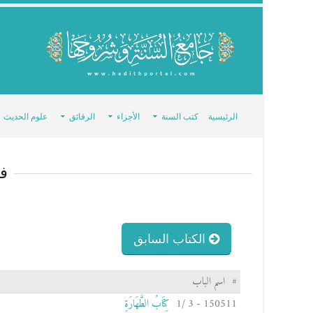
الرئيسية
كتب السنة
الأجزاء
الرقائق
علوم الحديث
ف
الكتاب السابق
#
اسم الباب
150511 - 3 /1
كِتَابُ الطَّهَارَةِ