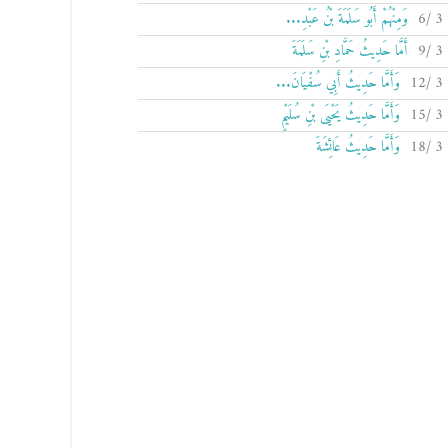
وَمِنْهُمْ أَبُو سَلَمَةَ بْنُ عَبْدِ...
أَمَّا حَدِيثُ حَمَّادِ بْنِ سَلَمَةَ
وَأَمَّا حَدِيثُ أَبِي سُفْيَانَ...
وَأَمَّا حَدِيثُ يَحْيَى بْنِ سُلَيْمٍ
وَأَمَّا حَدِيثُ عَائِشَةَ