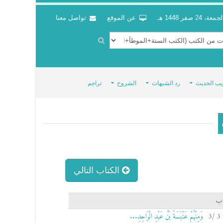
جمعة، 24 صفر 1448 هـ
عن الموقع
تواصل معنا
يب الحديث
رد الشبهات
الشروح
تراجم
الكتاب التالي
اب
وَمِنْهُمْ عَنْبَسَةُ بْنُ عَبْدِ الْوَاحِدِ...