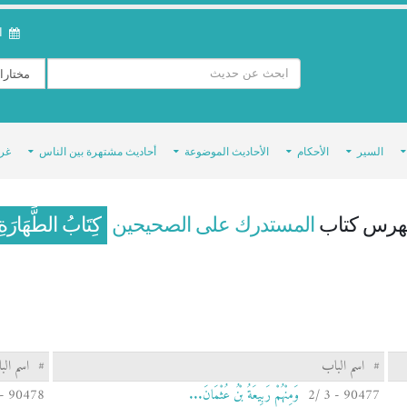
ال
السير
الأحكام
الأحاديث الموضوعة
أحاديث مشتهرة بين الناس
غر
هرس كتاب
المستدرك على الصحيحين
كِتَابُ الطَّهَارَةِ
#
اسم الباب
#
اسم الب
90477 - 3 /2
وَمِنْهُمْ رَبِيعَةُ بْنُ عُثْمَانَ...
90478 - 3 /3