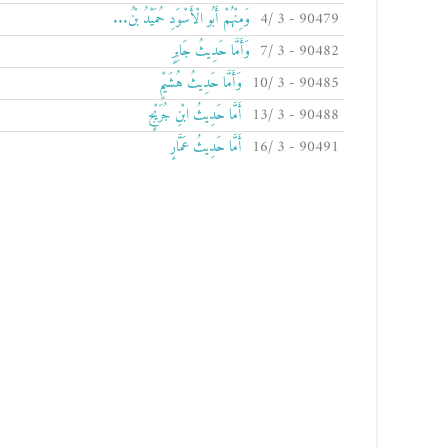
90479 - 3 /4
وَمِنْهُمْ أَبُو الْأَسْوَدِ حُمَيْدُ بْنُ...
90482 - 3 /7
وَأَمَّا حَدِيثُ جَابِرٍ
90485 - 3 /10
وَأَمَّا حَدِيثُ هُشَيْمٍ
90488 - 3 /13
أَمَّا حَدِيثُ ابْنِ جُرَيْجٍ
90491 - 3 /16
أَمَّا حَدِيثُ عَمَّارٍ