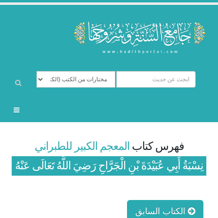
فهرس كتاب
المعجم الكبير للطبراني
نِسْبَةُ أَبِي عُبَيْدَةَ بْنِ الْجَرَّاحِ رَضِيَ اللَّهُ تَعَالَى عَنْهُ
الكتاب السابق