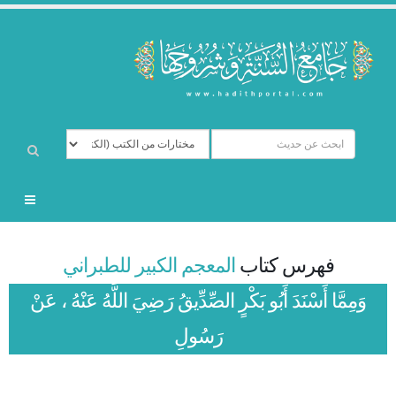
فهرس كتاب
المعجم الكبير للطبراني
وَمِمَّا أَسْنَدَ أَبُو بَكْرٍ الصِّدِّيقُ رَضِيَ اللَّهُ عَنْهُ ، عَنْ
رَسُولِ