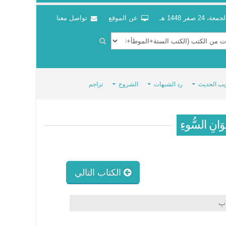
جمعة، 24 صفر 1448 هـ
عن الموقع
تواصل معنا
يب الحديث
رد الشبهات
الشروح
تراجم
ْوَانِ السُّوءِ
الكتاب التالي
اب