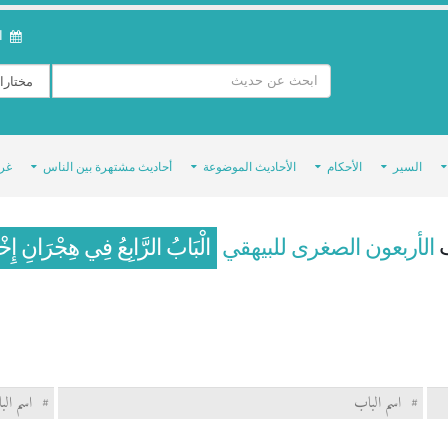
ال
السير
الأحكام
الأحاديث الموضوعة
أحاديث مشتهرة بين الناس
غر
ب
الأربعون الصغرى للبيهقي
الْبَابُ الرَّابِعُ فِي هِجْرَانِ إِخ
#
اسم الباب
#
اسم الب