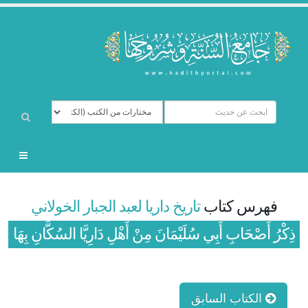
فهرس كتاب
تاريخ داريا لعبد الجبار الخولاني
ذِكْرُ أَصْحَابِ أَبِي سُلَيْمَانَ مِنْ أَهْلِ دَارِيَّا السُكَّانِ بِهَا
الكتاب السابق