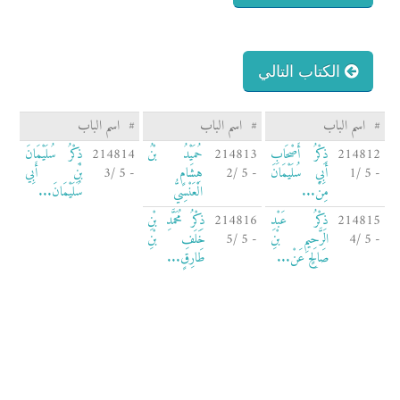
الكتاب التالي
#
اسم الباب
#
اسم الباب
#
اسم الباب
214812
ذِكْرُ أَصْحَابِ
214813
حُمَيْدُ بْنُ
214814
ذِكْرُ سُلَيْمَانَ
- 5 /1
أَبِي سُلَيْمَانَ
- 5 /2
هِشَامٍ
- 5 /3
بْنِ أَبِي
مِنْ...
الْعَنْسِيُّ
سُلَيْمَانَ...
214815
ذِكْرُ عَبْدِ
214816
ذِكْرُ مُحَمَّدِ بْنِ
- 5 /4
الرَّحِيمِ بْنِ
- 5 /5
خَلَفِ بْنِ
صَالِحٍ عَنْ...
طَارِقٍ...