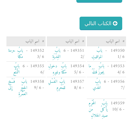
الكتاب التالي
#
اسم الباب
#
اسم الباب
#
اسم الباب
149350 -
بابُ
149351 - 6
بابُ
149352 -
بابُ حرمة
6 /1
المواقيتِ
/2
الفِدْيَةِ
6 /3
مكةَ
149353 -
بابُ ما
149354
بابُ دخولِ
149355 - 6
بابُ
6 /4
يجوزُ قتلُهُ
- 6 /5
مكةَ وغيرِهِ
/6
التَّمتُّعِ
149356 - 6
بابُ
149357
بابُ الغُسْلِ
149358
بابُ فَسْخِ
/7
الهَدْي
- 6 /8
للمُحْرِمِ
- 6 /9
الحجِّ إِلى
العُمْرَةِ
149359
بابُ المُحْرِمِ
- 6 /10
يأْكلُ من
صيدِ الحلالِ