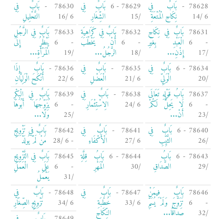
78628 -
بَابٌ فِي
78629 - 6
بَابٌ فِي
78630 -
بَابٌ فِي
6 /14
نِكَاحِ الْمُتْعَةِ
/15
الشِّغَارِ
6 /16
التَّحْلِيلِ
78631
بَابٌ فِي نِكَاحِ
78632
بَابٌ فِي كَرَاهِيَةِ
78633
بَابٌ فِي الرَّجُلِ
- 6
الْعَبْدِ بِغَيْرِ
- 6
أَنْ يَخْطُبَ
- 6
يَنْظُرُ إِلَى
/17
إِذْنِ...
/18
الرَّجُلُ...
/19
الْمَرْأَةِ...
78634 - 6
بَابٌ فِي
78635 -
بَابٌ فِي
78636 -
بَابٌ إِذَا
/20
الْوَلِيِّ
6 /21
الْعَضْلِ
6 /22
أَنْكَحَ الْوَلِيَّانِ
78637
بَابُ قَوْلِهِ تَعَالَى
78638 -
بَابٌ فِي
78639
بَابٌ فِي الْبِكْرِ
- 6
لَا يَحِلُّ لَكُمْ
6 /24
الِاسْتِئْمَارِ
- 6
يُزَوِّجُهَا أَبُوهَا
/23
أَنْ...
/25
وَلَا...
78640 - 6
بَابٌ فِي
78641 -
بَابٌ فِي
78642
بَابٌ فِي تَزْوِيجِ
/26
الثَّيِّبِ
6 /27
الْأَكْفَاءِ
- 6 /28
مَنْ لَمْ يُولَدْ
78643 - 6
بَابُ
78644 - 6
بَابُ قِلَّةِ
78645
بَابٌ فِي التَّزْوِيجِ
/29
الصَّدَاقِ
/30
الْمَهْرِ
- 6
عَلَى الْعَمَلِ
/31
يَعْمَلُ
78646
بَابٌ فِيمَنْ
78647 -
بَابٌ فِي
78648 -
بَابٌ فِي
- 6
تَزَوَّجَ وَلَمْ يُسَمِّ
6 /33
خُطْبَةِ
6 /34
تَزْوِيجِ الصِّغَارِ
/32
صَدَاقًا...
النِّكَاحِ
78649
بَابٌ فِي