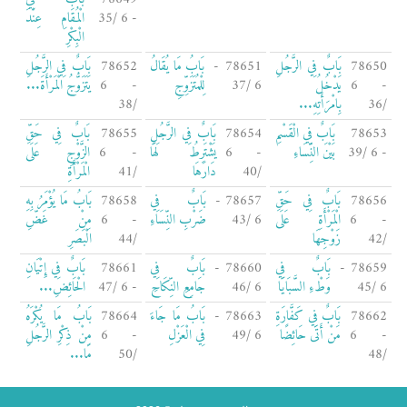
- 6 /35
الْمُقَامِ عِنْدَ
الْبِكْرِ
78650
بَابٌ فِي الرَّجُلِ
78651 -
بَابُ مَا يُقَالُ
78652
بَابٌ فِي الرَّجُلِ
- 6
يَدْخُلُ
6 /37
لِلْمُتَزَوِّجِ
- 6
يَتَزَوَّجُ الْمَرْأَةَ...
/36
بِامْرَأَتِهِ...
/38
78653
بَابٌ فِي الْقَسْمِ
78654
بَابٌ فِي الرَّجُلِ
78655
بَابٌ فِي حَقِّ
- 6 /39
بَيْنَ النِّسَاءِ
- 6
يَشْتَرِطُ لَهَا
- 6
الزَّوْجِ عَلَى
/40
دَارَهَا
/41
الْمَرْأَةِ
78656
بَابٌ فِي حَقِّ
78657 -
بَابٌ فِي
78658
بَابُ مَا يُؤْمَرُ بِهِ
- 6
الْمَرْأَةِ عَلَى
6 /43
ضَرْبِ النِّسَاءِ
- 6
مِنْ غَضِّ
/42
زَوْجِهَا
/44
الْبَصَرِ
78659 -
بَابٌ فِي
78660 -
بَابٌ فِي
78661
بَابٌ فِي إِتْيَانِ
6 /45
وَطْءِ السَّبَايَا
6 /46
جَامِعِ النِّكَاحِ
- 6 /47
الْحَائِضِ...
78662
بَابٌ فِي كَفَّارَةِ
78663 -
بَابُ مَا جَاءَ
78664
بَابُ مَا يُكْرَهُ
- 6
مَنْ أَتَى حَائِضًا
6 /49
فِي الْعَزْلِ
- 6
مِنْ ذِكْرِ الرَّجُلِ
/48
/50
مَا...