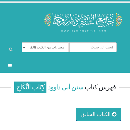
فهرس كتاب
سنن أبي داوود
كِتَاب النِّكَاحِ
الكتاب السابق