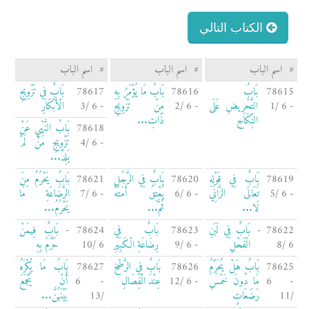
الكتاب التالي
#
اسم الباب
#
اسم الباب
#
اسم الباب
78615
بَابُ
78616
بَابُ مَا يُؤْمَرُ بِهِ
78617
بَابٌ فِي تَزْوِيجِ
- 6 /1
التَّحْرِيضِ عَلَى
- 6 /2
مِنْ تَزْوِيجِ
- 6 /3
الْأَبْكَارِ
النِّكَاحِ
ذَاتِ...
78618
بَابُ النَّهْيِ عَنْ
- 6 /4
تَزْوِيجِ مَنْ لَمْ
يَلِدْ...
78619
بَابٌ فِي قَوْلِهِ
78620
بَابٌ فِي الرَّجُلِ
78621
بَابُ يَحْرُمُ مِنَ
- 6 /5
تَعَالَى الزَّانِي
- 6 /6
يُعْتِقُ أَمَتَهُ
- 6 /7
الرَّضَاعَةِ مَا
لَا...
ثُمَّ...
يَحْرُمُ...
78622 -
بَابٌ فِي لَبَنِ
78623
بَابٌ فِي
78624 -
بَابٌ فِيمَنْ
6 /8
الْفَحْلِ
- 6 /9
رِضَاعَةِ الْكَبِيرِ
6 /10
حَرَّمَ بِهِ
78625
بَابُ هَلْ يُحَرِّمُ
78626
بَابٌ فِي الرَّضْخِ
78627
بَابُ مَا يُكْرَهُ
- 6
مَا دُونَ خَمْسِ
- 6 /12
عِنْدَ الْفِصَالِ
- 6
أَنْ يُجْمَعَ
/11
رَضَعَاتٍ
/13
بَيْنَهُنَّ...