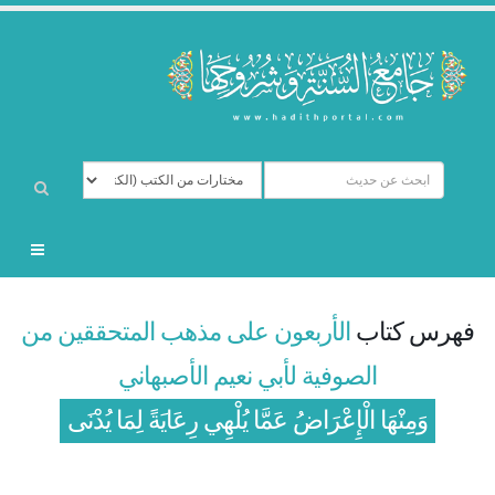
فهرس كتاب
الأربعون على مذهب المتحققين من
الصوفية لأبي نعيم الأصبهاني
وَمِنْهَا الْإِعْرَاضُ عَمَّا يُلْهِي رِعَايَةً لِمَا يُدْنَى