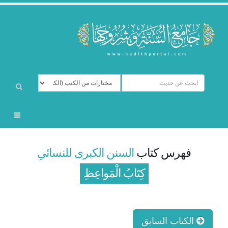
فهرس كتاب
السنن الكبرى للنسائي
كِتَابُ الْمَواعِظِ
الكتاب السابق