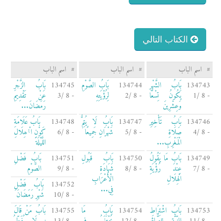
الكتاب التالي
#
اسم الباب
#
اسم الباب
#
اسم الباب
134743
بَابُ الشَّهْرِ
134744
بَابُ الصَّوْمِ
134745
بَابُ الزَّجْرِ
- 8 /1
يَكُونُ تِسْعًا
- 8 /2
لِرُؤْيَتِهِ
- 8 /3
عَنْ تَقْدِيمِ
وَعِشْرِينَ
رَمَضَانَ...
134746
بَابُ تَأْخِيرِ
134747
بَابُ لَا يُتِمُّ
134748
بَابُ عَلَامَةِ
- 8 /4
صَلَاةِ
- 8 /5
شَهْرَانِ جَمِيعًا
- 8 /6
كَوْنِ الْهِلَالِ
الْمَغْرِبِ...
اللَّيْلَةَ
134749
بَابُ مَا يَقُولُ
134750
بَابُ قَبُولِ
134751
بَابُ فَضْلِ
- 8 /7
عِنْدَ رُؤْيَةِ
- 8 /8
شَهَادَةِ
- 8 /9
الصَّوْمِ
الْهِلَالِ
الْأَعْرَابِ
134752
بَابُ فَضْلِ
فِي...
- 8 /10
شَهْرِ رَمَضَانَ
134753
بَابُ اشْتِرَاطِ
134754
بَابُ مَا
134755
بَابُ مَنْ قَالَ