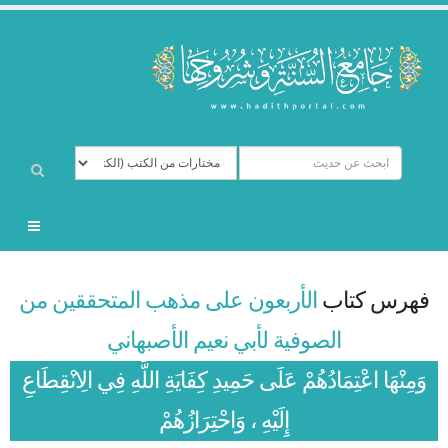
فهرس كتاب
الأربعون على مذهب المتحققين من
الصوفية لأبي نعيم الأصبهاني
وَمِنْهَا اعْتِمَادُهُمْ عَلَى حَمِيدِ كِفَايَةِ اللَّهِ فِي الِانْقِطَاعِ
إِلَيْهِ ، وَاحْتِرَازُهُمْ