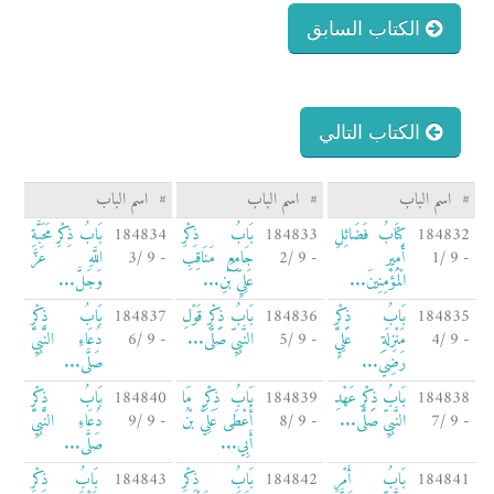
الكتاب السابق
الكتاب التالي
#
اسم الباب
#
اسم الباب
#
اسم الباب
184832
كِتَابُ فَضَائِلِ
184833
بَابُ ذِكْرِ
184834
بَابُ ذِكْرِ مَحَبَّةِ
- 9 /1
أَمِيرِ
- 9 /2
جَامِعِ مَنَاقِبِ
- 9 /3
اللَّهِ عَزَّ
الْمُؤْمِنِينَ...
عَلِيِّ بْنِ...
وَجَلَّ...
184835
بَابُ ذِكْرِ
184836
بَابُ ذِكْرِ قَوْلِ
184837
بَابُ ذِكْرِ
- 9 /4
مَنْزِلَةِ عَلِيٍّ
- 9 /5
النَّبِيِّ صَلَّى...
- 9 /6
دُعَاءِ النَّبِيِّ
رَضِيَ...
صَلَّى...
184838
بَابُ ذِكْرِ عَهْدِ
184839
بَابُ ذِكْرِ مَا
184840
بَابُ ذِكْرِ
- 9 /7
النَّبِيِّ صَلَّى...
- 9 /8
أُعْطَى عَلِيُّ بْنُ
- 9 /9
دُعَاءِ النَّبِيِّ
أَبِي...
صَلَّى...
184841
بَابُ أَمْرِ
184842
بَابُ ذِكْرِ
184843
بَابُ ذِكْرِ