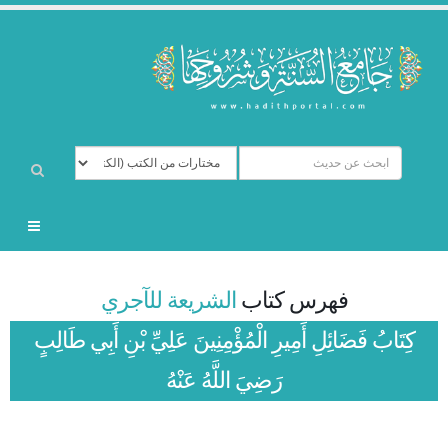
فهرس كتاب
الشريعة للآجري
كِتَابُ فَضَائِلِ أَمِيرِ الْمُؤْمِنِينَ عَلِيِّ بْنِ أَبِي طَالِبٍ
رَضِيَ اللَّهُ عَنْهُ