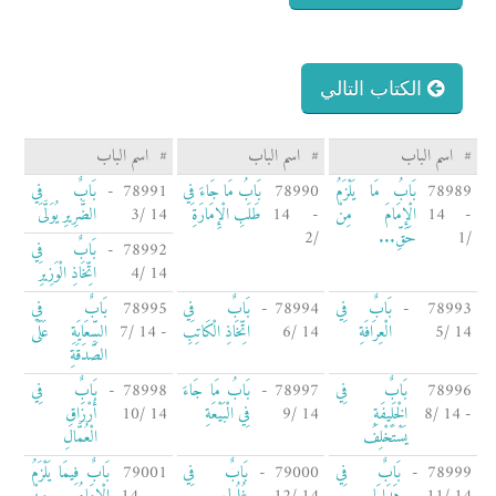
الكتاب التالي
#
اسم الباب
#
اسم الباب
#
اسم الباب
78989
بَابُ مَا يَلْزَمُ
78990
بَابُ مَا جَاءَ فِي
78991 -
بَابٌ فِي
- 14
الْإِمَامَ مِنْ
- 14
طَلَبِ الْإِمَارَةِ
14 /3
الضَّرِيرِ يُوَلَّى
/1
حَقِّ...
/2
78992 -
بَابٌ فِي
14 /4
اتِّخَاذِ الْوَزِيرِ
78993 -
بَابٌ فِي
78994 -
بَابٌ فِي
78995
بَابٌ فِي
14 /5
الْعِرَافَةِ
14 /6
اتِّخَاذِ الْكَاتِبِ
- 14 /7
السِّعَايَةِ عَلَى
الصَّدَقَةِ
78996
بَابٌ فِي
78997 -
بَابُ مَا جَاءَ
78998 -
بَابٌ فِي
- 14 /8
الْخَلِيفَةِ
14 /9
فِي الْبَيْعَةِ
14 /10
أَرْزَاقِ
يَسْتَخْلِفُ
الْعُمَّالِ
78999 -
بَابٌ فِي
79000 -
بَابٌ فِي
79001
بَابٌ فِيمَا يَلْزَمُ