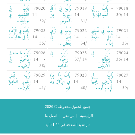
79018 -
بَابٌ فِي
79019
بَابٌ فِي أَخْذِ
79020
بَابٌ فِي
14 /30
أَخْذِ الْجِزْيَةِ
- 14
الْجِزْيَةِ مِنَ
- 14
التَّشْدِيدِ فِي
/31
الْمَجُوسِ
/32
جِبَايَةِ...
79021
بَابٌ فِي تَعْشِيرِ
79022
بَابٌ فِي الذِّمِّيِّ
79023
بَابٌ فِي الْإِمَامِ
- 14
أَهْلِ الذِّمَّةِ
- 14
يُسْلِمُ فِي
- 14
يَقْبَلُ هَدَايَا...
/33
إِذَا...
/34
بَعْضِ...
/35
79024 -
بَابٌ فِي
79025 -
بَابٌ فِي
79026
بَابُ مَا جَاءَ فِي
14 /36
إِقْطَاعِ
14 /37
إِحْيَاءِ
- 14
الدُّخُولِ فِي
الْأَرَضِينَ
الْمَوَاتِ
/38
أَرْضِ...
79027
بَابٌ فِي
79028
بَابُ مَا جَاءَ
79029
بَابُ نَبْشِ
- 14
الْأَرْضِ يَحْمِيهَا
- 14
فِي الرِّكَازِ وَمَا
- 14
الْقُبُورِ الْعَادِيَّةِ
/39
الْإِمَامُ أَوِ...
/40
فِيهِ
/41
يَكُونُ...
جميع الحقوق محفوظة © 2026
الرئيسية
من نحن
اتصل بنا
تم تنفيذ الصفحة في 1.24 ثانية