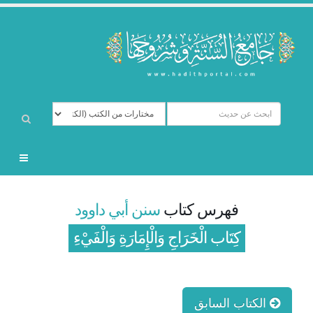
فهرس كتاب
سنن أبي داوود
كِتَاب الْخَرَاجِ وَالْإِمَارَةِ وَالْفَيْءِ
الكتاب السابق