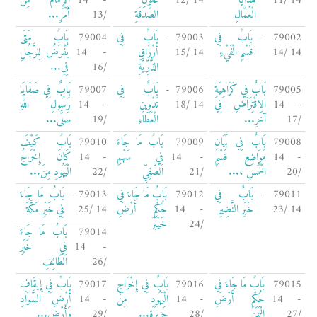
14 /11
هَدَايَا
14 /12
غُلُولِ
- 14
الْإِمَامُ مِنْ
الْعُمَّالِ
الصَّدَقَةِ
/13
أَمْرِ...
79002 -
بَابٌ فِي
79003 -
بَابٌ فِي
79004
بَابُ مَتَى
14 /14
قَسْمِ الْفَيْءِ
14 /15
أَرْزَاقِ
- 14
يُفْرَضُ لِلرَّجُلِ
الذُّرِّيَّةِ
/16
فِي...
79005
بَابٌ فِي كَرَاهِيَةِ
79006 -
بَابٌ فِي
79007
بَابٌ فِي صَفَايَا
- 14
الِاقْتِرَاضِ فِي
14 /18
تَدْوِينِ
- 14
رَسُولِ اللَّهِ
/17
آخَرِ...
الْعَطَاءِ
/19
صَلَّى...
79008
بَابٌ فِي بَيَانِ
79009
بَابُ مَا جَاءَ
79010
بَابُ كَيْفَ
- 14
مَوَاضِعِ قَسْمِ
- 14
فِي سَهْمِ
- 14
كَانَ إِخْرَاجُ
/20
الْخُمُسِ ،...
/21
الصَّفِيِّ
/22
الْيَهُودِ مِنَ...
79011 -
بَابٌ فِي
79012
بَابُ مَا جَاءَ فِي
79013 -
بَابُ مَا جَاءَ
14 /23
خَبَرِ النَّضِيرِ
- 14
حُكْمِ أَرْضِ
14 /25
فِي خَبَرِ مَكَّةَ
/24
خَيْبَرَ
79014
بَابُ مَا جَاءَ
- 14
فِي خَبَرِ
/26
الطَّائِفِ
79015
بَابُ مَا جَاءَ فِي
79016
بَابٌ فِي إِخْرَاجِ
79017
بَابٌ فِي إِيقَافِ
- 14
حُكْمِ أَرْضِ
- 14
الْيَهُودِ مِنْ
- 14
أَرْضِ السَّوَادِ
/27
الْيَمَنِ
/28
جَزِيرَةِ...
/29
وَأَرْضِ...