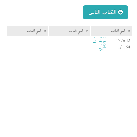
الكتاب التالي
#
اسم الباب
#
اسم الباب
#
اسم الباب
177642 -
سُوَيْدُ بْنُ
164 /1
مُقَرِّنٍ