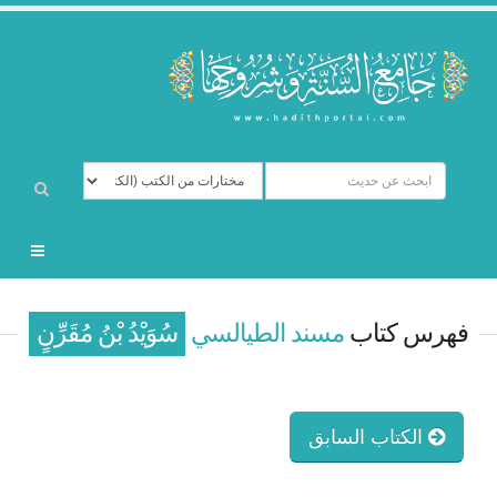
فهرس كتاب
مسند الطيالسي
سُوَيْدُ بْنُ مُقَرِّنٍ
الكتاب السابق