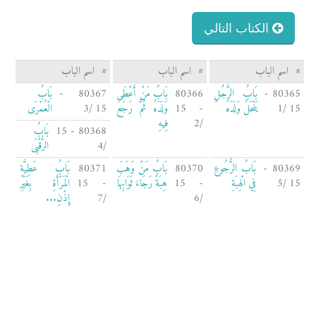
الكتاب التالي
#
اسم الباب
#
اسم الباب
#
اسم الباب
80365 -
بَابُ الرَّجُلِ
80366
بَابُ مَنْ أَعْطَى
80367 -
بَابُ
15 /1
يَنْحَلُ وَلَدَهُ
- 15
وَلَدَهُ ثُمَّ رَجَعَ
15 /3
الْعُمْرَى
/2
فِيهِ
80368 - 15
بَابُ
/4
الرُّقْبَى
80369 -
بَابُ الرُّجُوعِ
80370
بَابُ مَنْ وَهَبَ
80371
بَابُ عَطِيَّةِ
15 /5
فِي الْهِبَةِ
- 15
هِبَةً رَجَاءَ ثَوَابِهَا
- 15
الْمَرْأَةِ بِغَيْرِ
/6
/7
إِذْنِ...