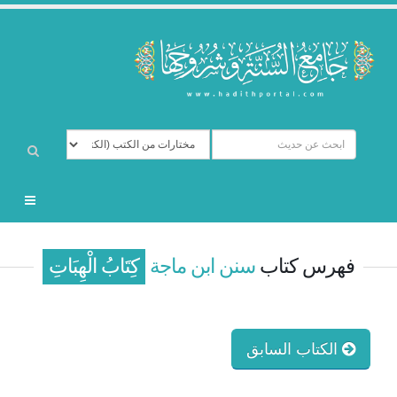
فهرس كتاب
سنن ابن ماجة
كِتَابُ الْهِبَاتِ
الكتاب السابق