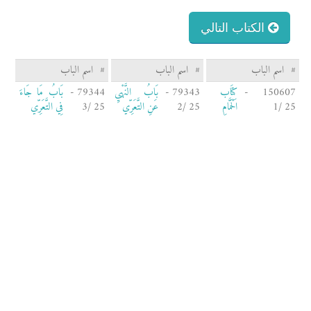
الكتاب التالي
#
اسم الباب
#
اسم الباب
#
اسم الباب
150607 -
كِتَاب
79343 -
بَابُ النَّهْيِ
79344 -
بَابُ مَا جَاءَ
25 /1
الْحَمَّامِ
25 /2
عَنِ التَّعَرِّي
25 /3
فِي التَّعَرِّي