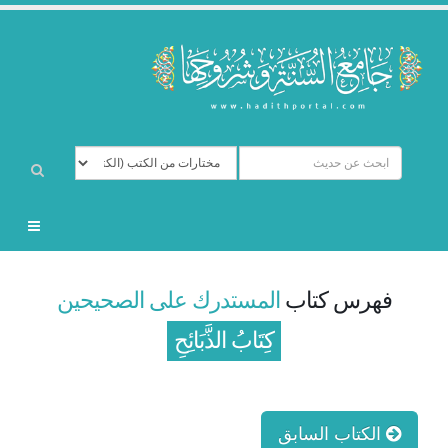
فهرس كتاب
المستدرك على الصحيحين
كِتَابُ الذَّبَائِحِ
الكتاب السابق