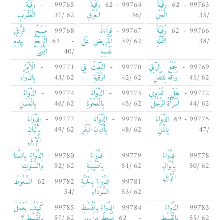
99763 - 62
رُقْيَةُ
99764 - 62
رُقْيَةُ
99765 -
رُقْيَةُ
/35
الْعَيْنِ
/36
الْحَرْقِ
62 /37
الْعَقْرَبِ
99766 - 62
رُقْيَةُ
99767 -
قِرَاءَةُ
99768
مَسْحُ الرَّاقِي
/38
النَّمْلَةِ
62 /39
الْمَرِيضِ عَلَى
- 62
الْوَجَعَ بِيَدِهِ
نَفْسِهِ
/40
الْيُمْنَى
99769 -
جَمْعُ الرَّاقِي
99770 -
النَّفْثُ فِي
99771 -
الْأَمْرُ
62 /41
بُزَاقَهُ لِلتَّفْلِ
62 /42
الرُّقْيَةِ
62 /43
بِالدَّوَاءِ
99772 -
هَلْ تُدَاوِي
99773 -
الدَّوَاءُ
99774 -
الدَّوَاءُ
62 /44
الْمَرْأَةُ الرَّجُلَ
62 /45
بِالْعَجْوَةِ
62 /46
بِالْعَسَلِ
99775 - 62
الدَّوَاءُ
99776 -
الدَّوَاءُ
99777 -
الدَّوَاءُ
/47
بِالْمَنِّ
62 /48
بِأَلْبَانِ الْبَقَرِ
62 /49
بِأَلْبَانِ
الْإِبِلِ
99778 -
الدَّوَاءُ
99779 -
الدَّوَاءُ
99780 -
الدَّوَاءُ بِالسَّنَا
62 /50
بِأَبْوَالِ
62 /51
بِالتَّلْبِينَةِ
62 /52
وَالسَّنُّوتِ
الْإِبِلِ
99781 -
الدَّوَاءُ بِالْحَبَّةِ
99782 - 62
السَّعُوطُ
62 /53
السَّوْدَاءِ
/54
99783 -
الدَّوَاءُ
99784
الدَّوَاءُ بِالْقُسْطِ
99785 -
كَيْفُ يُعْمَلُ
62 /55
بِالْقُسْطِ
- 62
يُسْعِطُ مِنَ...
62 /57
بِالْقُسْطِ ؟