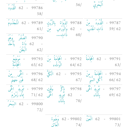
الْبَحْرِيِّ
/56
99786 - 62
اللُّدُودُ
/58
99787 -
اللُّدُودُ مِنْ
99788
الدَّوَاءُ بِالزَّيْتِ
99789 - 62
الْمَجْذُومُ
62 /59
ذَاتِ الْجَنْبِ
- 62
وَالْوَرْسِ مِنْ
/61
/60
ذَاتِ...
99790
الصُّفْرُ وَهُوَ
- 62
دَاءٌ يَأْخُذُ
/62
الْبَطْنَ
99791 - 62
الْحِجَامَةُ
99792 -
الْحِجَامَةُ مِنَ
99793 -
مَوْضِعُ
/63
62 /64
الْوَثْءِ
62 /65
الْحِجَامَةِ
99794 -
الْحِجَامَةُ مِنْ
99795 - 62
الْكَيُّ
99796 -
الْحُمَّى مِنْ
62 /66
أَكْلِ السُّمِّ
/67
62 /68
فَوْرِ جَهَنَّمَ
99797 -
تَبْرِيدُ الْحُمَّى
99798
ذِكْرُ وَقْتِ
99799 -
تَبْرِيدُ الْحُمَّى
62 /69
بِالْمَاءِ
- 62
تَبْرِيدِ الْحُمَّى
62 /71
بِمَاءِ زَمْزَمَ
/70
بِالْمَاءِ
99800 - 62
السِّحْرُ
/72
99801 - 62
الْعَيْنُ
99802 - 62
وَضُوءُ
/73
/74
الْعَائِنِ