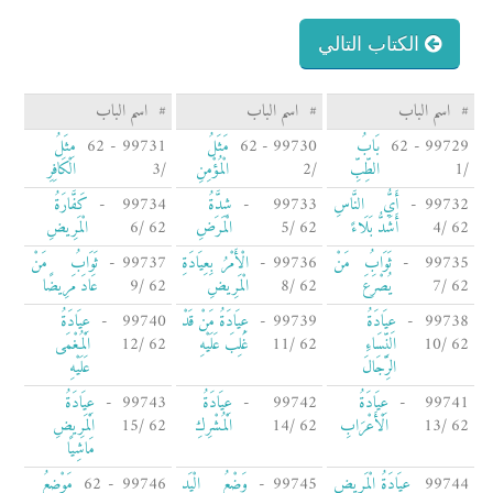
الكتاب التالي
#
اسم الباب
#
اسم الباب
#
اسم الباب
99729 - 62
بَابُ
99730 - 62
مَثَلُ
99731 - 62
مِثَلُ
/1
الطِّبِّ
/2
الْمُؤْمِنِ
/3
الْكَافِرِ
99732 -
أَيُّ النَّاسِ
99733 -
شِدَّةُ
99734 -
كَفَّارَةُ
62 /4
أَشَدُّ بَلَاءً
62 /5
الْمَرَضِ
62 /6
الْمَرِيضِ
99735 -
ثَوَابُ مَنْ
99736 -
الْأَمْرُ بِعِيَادَةِ
99737 -
ثَوَابُ مَنْ
62 /7
يُصْرَعَ
62 /8
الْمَرِيضِ
62 /9
عَادَ مَرِيضًا
99738 -
عِيَادَةُ
99739 -
عِيَادَةُ مَنْ قَدْ
99740 -
عِيَادَةُ
62 /10
النِّسَاءِ
62 /11
غُلِبَ عَلَيْهِ
62 /12
الْمُغْمَى
الرِّجَالَ
عَلَيْهِ
99741 -
عِيَادَةُ
99742 -
عِيَادَةُ
99743 -
عِيَادَةُ
62 /13
الْأَعْرَابِ
62 /14
الْمُشْرِكِ
62 /15
الْمَرِيضِ
مَاشِيًا
99744
عِيَادَةُ الْمَرِيضِ
99745 -
وَضْعُ الْيَدِ
99746 - 62
مَوْضِعُ