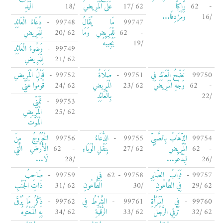
- 62
رَاكِبًا
62 /17
عَلَى الْمَرِيضِ
/18
الْيَدِ
/16
وَمُرْدِفًا...
99747
مَا يُقَالُ
99748 -
دُعَاءُ الْعَائِدِ
- 62
لِلْمَرِيضِ وَمَا
62 /20
لِلْمَرِيضِ
/19
يُجِيبُهُ
99749 -
وَضُوءُ الْعَائِدِ
62 /21
لِلْمَرِيضِ
99750
نَضْحُ الْعَائِدِ فِي
99751 -
صَلَاةُ
99752 -
قَوْلُ الْمَرِيضِ
- 62
وَجْهِ الْمَرِيضِ
62 /23
الْمَرِيضِ
62 /24
قُومُوا عَنِّي
/22
بِالْعَائِدِ
99753 -
تَمَنِّي
62 /25
الْمَرِيضِ
الْمَوْتَ
99754
الذِّهَابُ بِالصَّبِيِّ
99755 -
الدُّعَاءُ
99756
الْخُرُوجُ مِنَ
- 62
الْمَرِيضِ
62 /27
بِنَقْلِ الْوَبَاءِ
- 62
الْأَرْضِ الَّتِي
/26
لِيَدْعُو...
/28
لَا...
99757 -
ثَوَابُ الصَّابِرِ
99758 - 62
فِي
99759 -
صَاحِبُ
62 /29
فِي الطَّاعُونِ
/30
الطَّاعُونِ
62 /31
ذَاتِ الْجَنْبِ
99760 -
فِي الْمَرْأَةِ
99761 -
الشَّرْطُ فِي
99762 -
ذِكْرُ مَا يُرْقَى
62 /32
تَرْقِي الرَّجُلَ
62 /33
الرُّقْيَةِ
62 /34
بِهِ الْمَعْتُوهُ