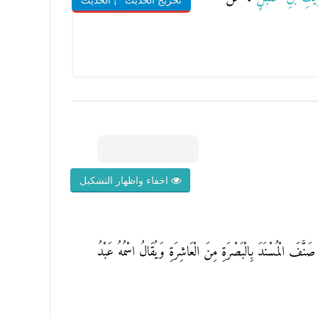
تخريج الحديث
شروح الحديث
اخفاء واظهار التشكيل
َنَّفَ الْمُسْنَدَ بِالْبَصْرَةِ مِنَ الْعَاشِرَةِ وَيُقَالُ اسْمُهُ عَبْدُ