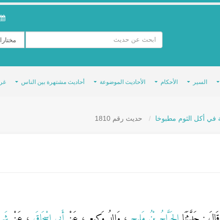
السير
الأحكام
الأحاديث الموضوعة
أحاديث مشتهرة بين الناس
غر
في أكل الثوم مطبوخا
حديث رقم 1810
قَالَ : حَدَّثَنَا
الجَرَّاحُ بْنُ مَلِيحٍ
، وَالِدُ وَكِيعٍ ، عَنْ
أَبِي إِسْحَاقَ
، عَنْ
شَرِ