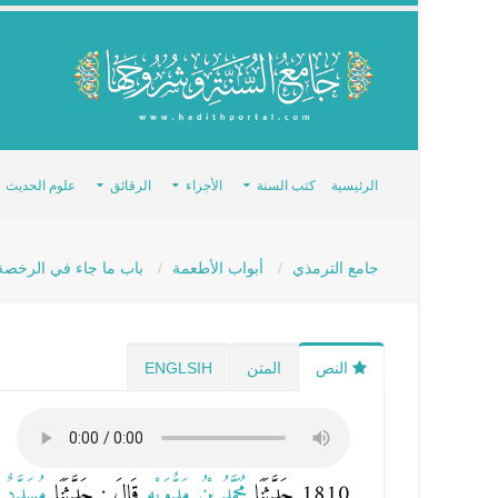
الرئيسية
كتب السنة
الأجزاء
الرقائق
علوم الحديث
جامع الترمذي
أبواب الأطعمة
باب ما جاء في الرخصة 
النص
المتن
ENGLSIH
1810 حَدَّثَنَا
مُحَمَّدُ بْنُ مَدُّوَيْهِ
قَالَ : حَدَّثَنَا
مُسَدَّدٌ