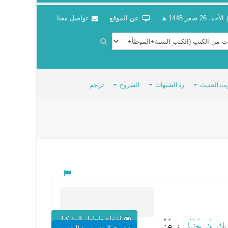
الأحد، 26 صفر 1448 هـ
عن الموقع
تواصل معنا
يب الحديث
رد الشبهات
الشروح
تراجم
اخفاء واظهار التشكيل
يكِ بْنِ حَنْبَلٍ
، عَنْ