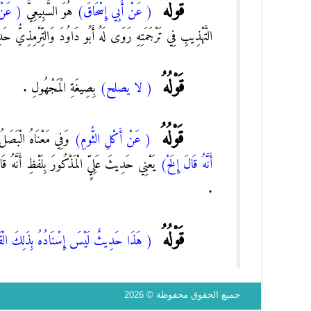
قَوْلُهُ
( عَنْ أَبِي إِسْحَاقَ)
هُوَ السَّبِيعِيُّ
( عَنْ 
التَّهْذِيبِ فِي تَرْجَمَتِهِ رَوَى لَهُ أَبُو دَاوُدَ وَالتِّرْمِذِيُّ حَد
قَوْلُهُ
( لا يصلح)
بِصِيغَةِ الْمَجْهُولِ .
قَوْلُهُ
( عَنْ أَكْلِ الثُّومِ)
وَفِي مَعْنَاهُ الْبَصَلُ 
أَنَّهُ قَالَ إِلَخْ)
يَعْنِي حَدِيثَ عَلِيٍّ الْمَذْكُورَ بِلَفْظِ أَنَّهُ قَال
.
قَوْلُهُ
( هَذَا حَدِيثٌ لَيْسَ إِسْنَادُهُ بِذَلِكَ الْق
جميع الحقوق محفوظة © 2026