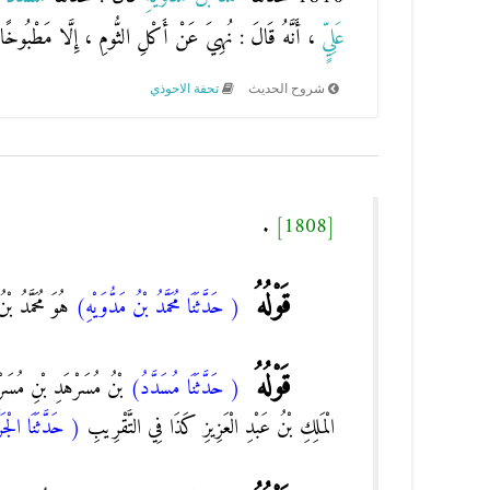
عَلِيٍّ
، أَنَّهُ قَالَ : نُهِيَ عَنْ أَكْلِ الثُّومِ ، إِلَّا مَطْبُوخًا
شروح الحديث
تحفة الاحوذي
.
[1808]
قَوْلُهُ
( حَدَّثَنَا مُحَمَّدُ بْنُ مَدُّوَيْهِ)
هُوَ مُحَمَّدُ بْنُ
قَوْلُهُ
( حَدَّثَنَا مُسَدَّدُ)
بْنُ مُسَرْهَدِ بْنِ مُسَرْبَ
الْمَلِكِ بْنُ عَبْدِ الْعَزِيزِ كَذَا فِي التَّقْرِيبِ
( حَدَّثَنَا الْجَ