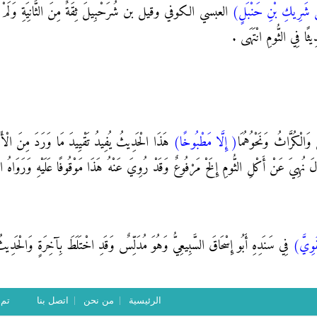
شَرِيكِ بْنِ حَنْبَلٍ)
العبسي الكوفي وقيل بن شُرَحْبِيلَ ثِقَةٌ مِنَ الثَّانِيَةِ وَلَمْ يَثْبُ
ِيثًا فِي الثُّومِ انْتَهَى .
وَالْكُرَّاثُ وَنَحْوُهُمَا
( إِلَّا مَطْبُوخًا)
هَذَا الْحَدِيثُ يُفِيدُ تَقْيِيدَ مَا وَرَدَ مِنَ الْأَح
َ نُهِيَ عَنْ أَكْلِ الثُّومِ إِلَخْ مَرْفُوعٌ وَقَدْ رُوِيَ عَنْهُ هَذَا مَوْقُوفًا عَلَيْهِ وَرَوَاهُ التِّرْ
َوِيَّ)
فِي سَنَدِهِ أَبُو إِسْحَاقَ السَّبِيعِيُّ وَهُوَ مُدَلِّسٌ وَقَدِ اخْتَلَطَ بِآخِرَةٍ وَالْحَدِيثُ
الرئيسية
من نحن
اتصل بنا
تم ت