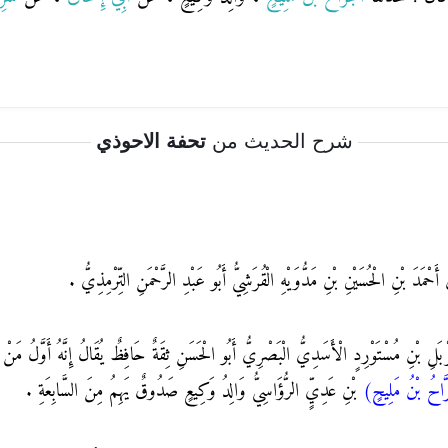
شرح الحديث من
تحفة الاحوذي
 أَحْمَدَ بْنِ الْحُسَيْنِ بْنِ مَدُّوَيْهِ الْقُرَشِيُّ أَبُو عَبْدِ الرَّحْمَنِ التِّرْمِذِيُّ .
لِ بْنِ مُسْتَوْرِدٍ الْأَسَدِيُّ الْبَصْرِيُّ أَبُو الْحَسَنِ ثِقَةٌ حَافِظٌ يُقَالُ إِنَّهُ أَوَّلُ مَنْ ص
رَّاحُ بْنُ مَلِيحٍ)
بْنِ عَدِيٍّ الرُّؤَاسِيُّ وَالِدُ وَكِيعٍ صَدُوقٌ يَهِمُ مِنَ السَّابِعَةِ .