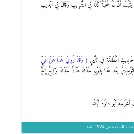
تْ أَنَّ لَهُ صُحْبَةً كَذَا فِي التَّقْرِيبِ وَقَالَ فِي تَهْذِيبِ
َادِيثِ الْمُطْلَقَةِ فِي النَّهْيِ
( وَقَدْ رُوِيَ هَذَا عَنْ عَلِيٍّ
مِذِيُّ بَعْدَ هَذَا بِقَوْلِهِ حَدَّثَنَا هَنَّادٌ حَدَّثَنَا وَكِيعٌ إِلَخْ
 أَخْرَجَهُ أَبُو دَاوُدَ أَيْضًا
نفيذ الصفحة في 15.84 ثانية